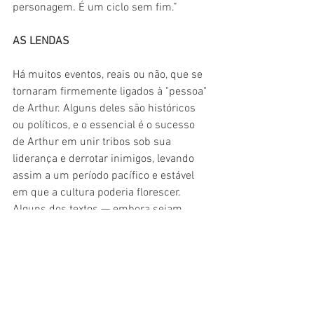
personagem. É um ciclo sem fim.”
AS LENDAS
Há muitos eventos, reais ou não, que se 
tornaram firmemente ligados à "pessoa" 
de Arthur. Alguns deles são históricos 
ou políticos, e o essencial é o sucesso 
de Arthur em unir tribos sob sua 
liderança e derrotar inimigos, levando 
assim a um período pacífico e estável 
em que a cultura poderia florescer. 
Alguns dos textos — embora sejam 
fictícios — falam de um período de paz 
de 12 anos que seguiu as grandes 
conquistas de Artur.
Assim, à pedido do 
Esquina
, Lacy listou 
as seis histórias mais icônicas 