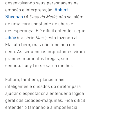
desenvolvendo seus personagens na 
emoção e interpretação. 
Robert 
Sheehan
 (
A Casa do Medo
) não vai além 
de uma cara constante de choro e 
desesperança. E é difícil entender o que 
Jihae 
(da série 
Mars
) está fazendo ali. 
Ela luta bem, mas não funciona em 
cena. As sequências impactantes viram 
grandes momentos bregas, sem 
sentido. Lucy Liu se sairia melhor.
Faltam, também, planos mais 
inteligentes e ousados do diretor para 
ajudar o espectador a entender a lógica 
geral das cidades-máquinas. Fica difícil 
entender o tamanho e a imponência 
delas. Um único plano, logo no começo, 
resolveria isso.