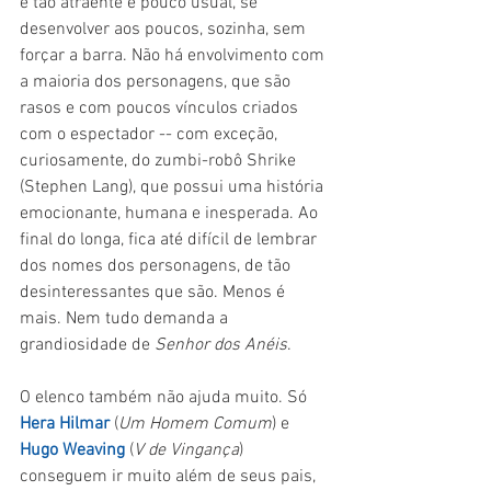
é tão atraente e pouco usual, se 
desenvolver aos poucos, sozinha, sem 
forçar a barra. Não há envolvimento com 
a maioria dos personagens, que são 
rasos e com poucos vínculos criados 
com o espectador -- com exceção, 
curiosamente, do zumbi-robô Shrike 
(Stephen Lang), que possui uma história 
emocionante, humana e inesperada. Ao 
final do longa, fica até difícil de lembrar 
dos nomes dos personagens, de tão 
desinteressantes que são. Menos é 
mais. Nem tudo demanda a 
grandiosidade de 
Senhor dos Anéis
.
O elenco também não ajuda muito. Só 
Hera Hilmar
 (
Um Homem Comum
) e 
Hugo Weaving
 (
V de Vingança
) 
conseguem ir muito além de seus pais, 