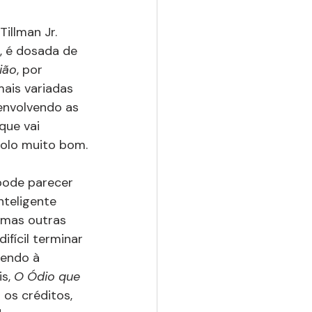
illman Jr. 
, é dosada de 
ião
, por 
ais variadas 
 envolvendo as 
que vai 
olo muito bom.
pode parecer 
nteligente 
gumas outras 
ifícil terminar 
cendo à 
s, 
O Ódio que 
 os créditos, 