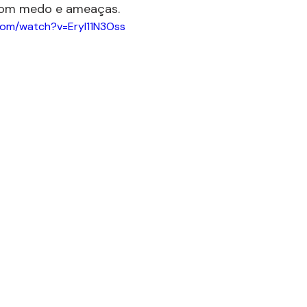
com medo e ameaças.
com/watch?v=EryI11N3Oss