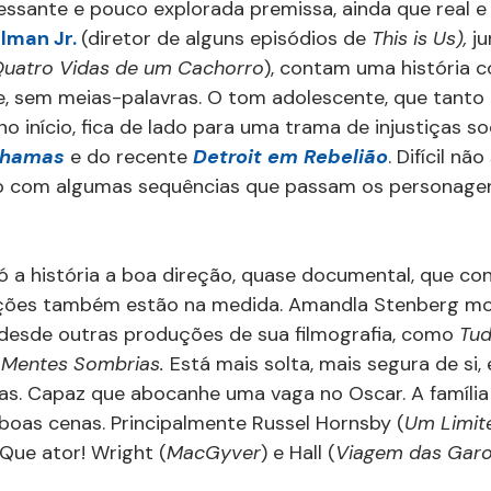
ressante e pouco explorada premissa, ainda que real e 
lman Jr. 
(diretor de alguns episódios de 
This is Us), 
ju
uatro Vidas de um Cachorro
), contam uma história c
, sem meias-palavras. O tom adolescente, que tanto 
 início, fica de lado para uma trama de injustiças soc
Chamas
 e do recente 
Detroit em Rebelião
. Difícil não
 com algumas sequências que passam os personagens
ó a história a boa direção, quase documental, que co
ações também estão na medida. Amandla Stenberg mo
esde outras produções de sua filmografia, como 
Tud
 
Mentes Sombrias. 
Está mais solta, mais segura de si,
as. Capaz que abocanhe uma vaga no Oscar. A famíli
boas cenas. Principalmente Russel Hornsby (
Um Limit
 Que ator! Wright (
MacGyver
) e Hall (
Viagem das Garo