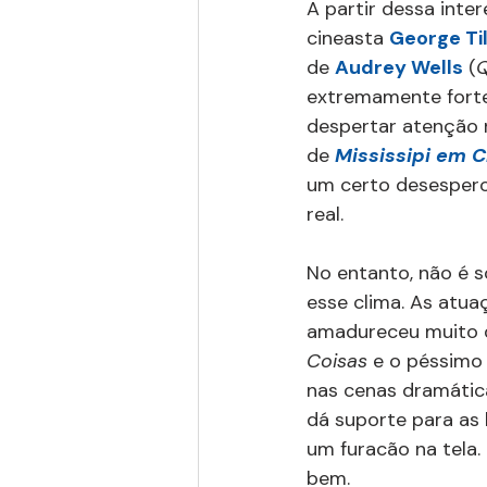
A partir dessa inte
cineasta 
George Til
de 
Audrey Wells
 (
Q
extremamente forte
despertar atenção no
de 
Mississipi em 
um certo desespero
real.
No entanto, não é s
esse clima. As atu
amadureceu muito d
Coisas 
e o péssimo
nas cenas dramátic
dá suporte para as 
um furacão na tela.
bem.