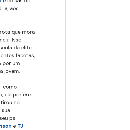
n
 e coisas do 
ria, aos 
arota que mora 
cia. Isso 
ola da elite, 
rentes facetas, 
o por um 
da jovem.
-- como 
 ela prefere 
tirou no 
 sua 
 seu pai 
nson
 e 
TJ 