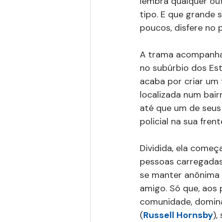
lembra qualquer out
tipo. E que grande 
poucos, disfere no p
A trama acompanha 
no subúrbio dos Esta
acaba por criar um 
localizada num bairr
até que um de seus 
policial na sua fre
Dividida, ela começ
pessoas carregadas 
se manter anônima e
amigo. Só que, aos
comunidade, dominad
(
Russell Hornsby
),