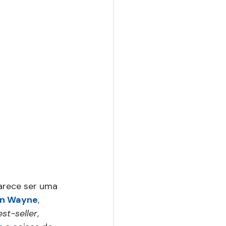
arece ser uma 
n Wayne
, 
est-seller
, 