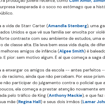
ra produção juvenil recente, como 
Com Amor, Simo
surpresa inesperada é o soco no estômago que a histó
úblico.
a vida de Starr Carter (
Amandla Stenberg
), uma g
dos Unidos e que vê sua família ser envolta por violên
forte contraste com seu ambiente de estudos, uma esc
o de classe alta. Ela leva bem essa vida dupla, de dife
melhores amigos de infância (
Algee Smith
) é balead
nte. E pior: sem motivo algum. É aí que começa a saga 
a a enxergar os amigos da escola -- antes perfeitos 
de racismo, ainda que não percebam. Por esse prisma,
 não participar do julgamento contra o policial que a
 poucos, ela começa a prestar atenção novamente em
a pelo tráfico de King (
Anthony Mackie
), e que faz
 sua mãe (
Regina Hall
) e seus dois irmãos (
Lamar Joh