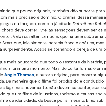
ainda que pouco originais, também dão suporte para T
com mais precisão e domínio. O drama, dessa maneira
 piegas ou forçado, como o já citado 
Detroit em Rebel
 choro deve correr livre, as sensações devem ser as m
se conter. Vale ressaltar, também, que há uma subtrama
Starr que, inicialmente, parecia fraca e apática, mas 
 surpreendente. Acaba se tornando a cereja de um b
que mais açucarada que todo o restante da história, 
ial num primeiro momento. Mas, de certa forma, é um i
de 
Angie Thomas
, a autora original, para mostrar al
da. Da maneira que o filme foi produzido e conduzido, d
 as lágrimas, novamente, não devem se conter, apare
s do que um filme de injustiças, racismo e causas sociai
ilme de identidade, de busca por si mesmo. E, ao subir