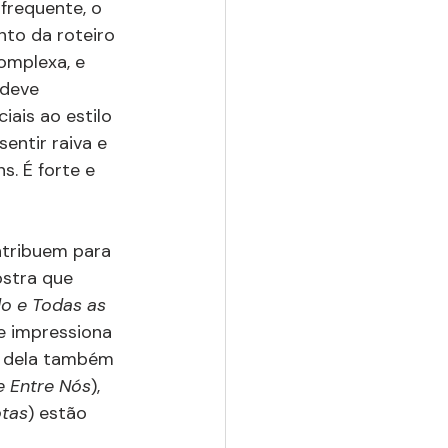
frequente, o 
nto da roteiro 
omplexa, e 
deve 
iais ao estilo 
 sentir raiva e 
. É forte e 
ntribuem para 
stra que 
o e Todas as 
 e impressiona 
a dela também 
e Entre Nós
), 
tas
) estão 