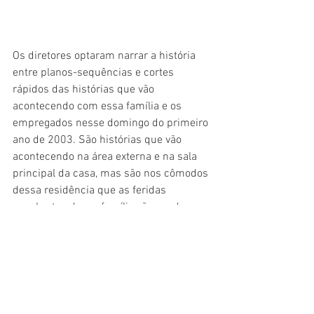
Os diretores optaram narrar a história 
entre planos-sequências e cortes 
rápidos das histórias que vão 
acontecendo com essa família e os 
empregados nesse domingo do primeiro 
ano de 2003. São histórias que vão 
acontecendo na área externa e na sala 
principal da casa, mas são nos cômodos 
dessa residência que as feridas 
encobertas dessa família vão sendo 
reveladas. Um País visto por uma de 
suas famílias tradicionais e pela 
esperança da posse do seu primeiro 
presidente oriundo da classe 
trabalhadora.
Tanto o curta quanto o longa revelam 