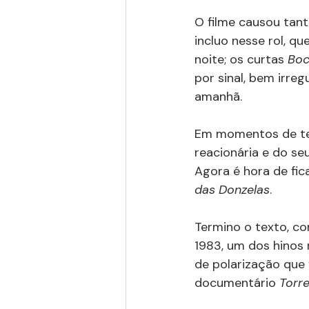
O filme causou tant
incluo nesse rol, qu
noite; os curtas 
Boc
por sinal, bem irregu
amanhã.
Em momentos de ten
reacionária e do se
Agora é hora de fic
das Donzelas
.
Termino o texto, c
1983, um dos hinos 
de polarização que 
documentário 
Torr