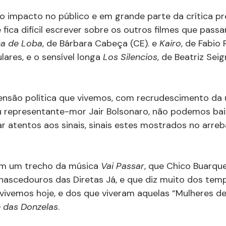
o impacto no público e em grande parte da crítica pr
e fica difícil escrever sobre os outros filmes que pas
a de Loba
, de Bárbara Cabeça (CE). e 
Kairo
, de Fabio 
lares, e o sensível longa 
Los Silencios
, de Beatriz Seig
são política que vivemos, com recrudescimento da ul
u representante-mor Jair Bolsonaro, não podemos baix
ar atentos aos sinais, sinais estes mostrados no arre
om um trecho da música 
Vai Passar
, que Chico Buarqu
nascedouros das Diretas Já, e que diz muito dos temp
vivemos hoje, e dos que viveram aquelas “Mulheres de
e das Donzelas
.