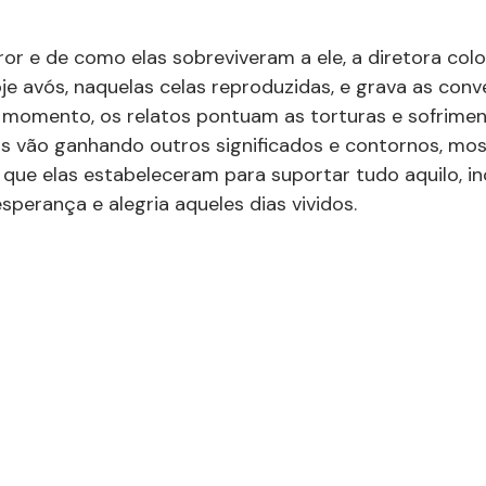
ror e de como elas sobreviveram a ele, a diretora co
je avós, naquelas celas reproduzidas, e grava as conv
o momento, os relatos pontuam as torturas e sofriment
as vão ganhando outros significados e contornos, mo
 que elas estabeleceram para suportar tudo aquilo, inc
erança e alegria aqueles dias vividos.