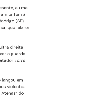
esente, eu me 
saram ontem à 
Rodrigo (SP), 
ner, que falarei 
tra direita 
ar a guarda. 
batador 
Torre 
e lançou em 
os violentos 
 Atenas” do 