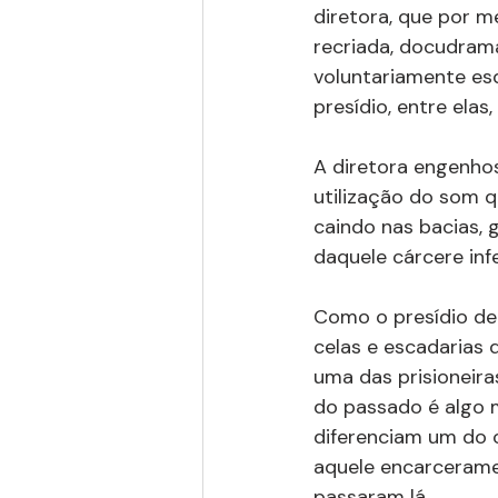
diretora, que por m
recriada, docudram
voluntariamente es
presídio, entre elas
A diretora engenho
utilização do som 
caindo nas bacias, 
daquele cárcere infe
Como o presídio de 
celas e escadarias
uma das prisioneir
do passado é algo m
diferenciam um do 
aquele encarcerame
passaram lá.