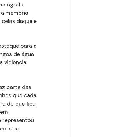
cenografia 
 a memória 
 celas daquele 
estaque para a 
ingos de água 
 violência 
az parte das 
enhos que cada 
a do que fica 
zem 
e representou 
 em que 