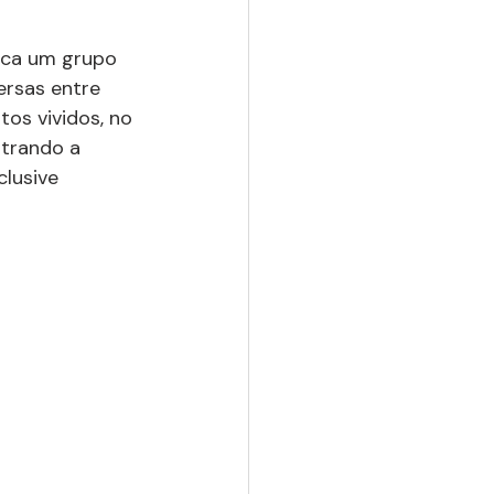
loca um grupo 
ersas entre 
os vividos, no 
strando a 
lusive 