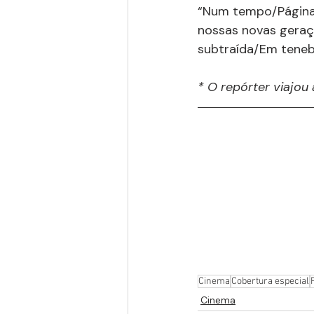
“Num tempo/Página 
nossas novas geraç
subtraída/Em tenebr
* O repórter viajou 
Cinema
Cobertura especial
Cinema