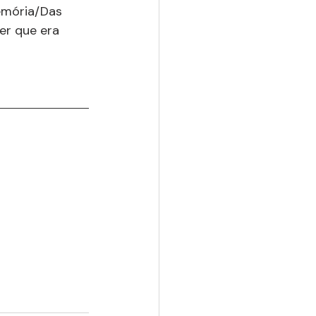
emória/Das 
er que era 