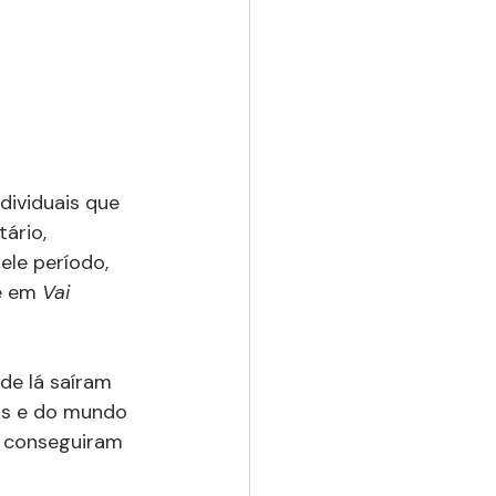
dividuais que 
ário, 
le período, 
e em 
Vai 
de lá saíram 
das e do mundo 
o conseguiram 