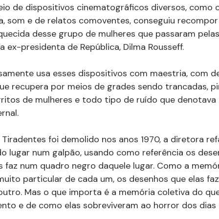
eio de dispositivos cinematográficos diversos, como 
a, som e de relatos comoventes, conseguiu recompor
quecida desse grupo de mulheres que passaram pelas
, a ex-presidenta de República, Dilma Rousseff.
samente usa esses dispositivos com maestria, com d
que recupera por meios de grades sendo trancadas, p
gritos de mulheres e todo tipo de ruído que denotava a
rnal.
Tiradentes foi demolido nos anos 1970, a diretora ref
 do lugar num galpão, usando como referência os des
as faz num quadro negro daquele lugar. Como a memóri
uito particular de cada um, os desenhos que elas fa
outro. Mas o que importa é a memória coletiva do qu
nto e de como elas sobreviveram ao horror dos dias