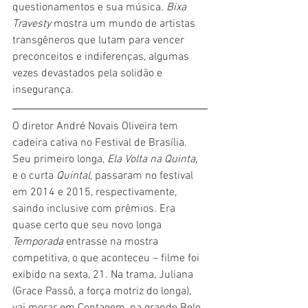
questionamentos e sua música. 
Bixa 
Travesty
 mostra um mundo de artistas 
transgêneros que lutam para vencer 
preconceitos e indiferenças, algumas 
vezes devastados pela solidão e 
insegurança.
O diretor André Novais Oliveira tem 
cadeira cativa no Festival de Brasília. 
Seu primeiro longa, 
Ela Volta na Quinta
, 
e o curta 
Quintal
, passaram no festival 
em 2014 e 2015, respectivamente, 
saindo inclusive com prêmios. Era 
quase certo que seu novo longa 
Temporada 
entrasse na mostra 
competitiva, o que aconteceu – filme foi 
exibido na sexta, 21. Na trama, Juliana 
(Grace Passô, a força motriz do longa), 
vai morar em Contagem, na grande Belo 