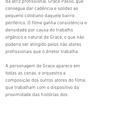
da atriz profissional, Grace Passô, que 
consegue dar cadência e solidez ao 
pequeno cotidiano daquele bairro 
periférico. O filme ganha consistência e 
densidade por causa do trabalho 
orgânico e natural de Grace, o que não 
poderia ser atingido pelos não atores 
profissionais que o diretor trabalha.
A personagem de Grace aparece em 
todas as cenas, e orquestra a 
composição dos outros atores do filme, 
que trabalham com o dispositivo da 
proximidade das histórias dos 
personagens com as suas próprias. Ou 
seja, mimetizam suas próprias vidas 
dentro daqueles personagens. Daí a 
força e as limitações dos atores não 
profissionais. No entanto, 
Temporada 