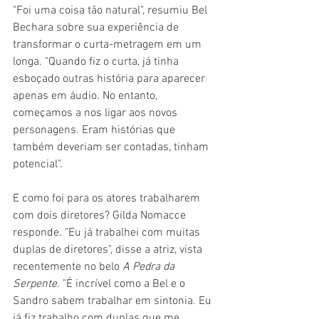
"Foi uma coisa tão natural", resumiu Bel 
Bechara sobre sua experiência de 
transformar o curta-metragem em um 
longa. "Quando fiz o curta, já tinha 
esboçado outras história para aparecer 
apenas em áudio. No entanto, 
começamos a nos ligar aos novos 
personagens. Eram histórias que 
também deveriam ser contadas, tinham 
potencial".
E como foi para os atores trabalharem 
com dois diretores? Gilda Nomacce 
responde. "Eu já trabalhei com muitas 
duplas de diretores", disse a atriz, vista 
recentemente no belo 
A Pedra da 
Serpente
. "É incrível como a Bel e o 
Sandro sabem trabalhar em sintonia. Eu 
já fiz trabalho com duplas que me 