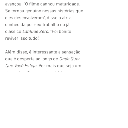
avançou. "O filme ganhou maturidade. 
Se tornou genuíno nessas histórias que 
eles desenvolveram", disse a atriz, 
conhecida por seu trabalho no já 
clássico 
Latitude Zero
. "Foi bonito 
reviver isso tudo".
Além disso, é interessante a sensação 
que é desperta ao longo de 
Onde Quer 
Que Você Esteja
. Por mais que seja um 
drama familiar emocional, há um tom 
político que ganha força por todos seus 
cerca de 90 minutos. Como o elenco vê 
essa força quase invisível? Ainda mais 
que a política brasileira mudou muito -- 
muito! -- nesses últimos 15 anos.
"O acolhimento, o afeto e a resistência 
são coisas absolutamente necessárias 