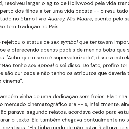
i, resolveu largar o agito de Hollywood pela vida tranqu
 perto dos filhos e ter uma vida pacata -- o resultado d
ado no ótimo livro 
Audrey, Mia Madre
, escrito pelo s
 não tem tradução no País.
rejeitou o status de 
sex symbol 
que tentavam impor
oe e oferecendo apenas papéis de menina boba que s
. "Acho que o sexo é supervalorizado”, disse a estrela
 “Não tenho
 sex appeal 
e sei disso. De fato, prefiro t
s são curiosos e não tenho os atributos que deveria 
o cinema".
ambém vinha de uma dedicação sem freios. Ela tinha 
o mercado cinematográfico era -- e, infelizmente, ain
 não parava: segundo relatos, acordava cedo para estu
arar o texto. Ela também chegava pontualmente no s
negativos. “Ela tinha medo de não estar à altura de s