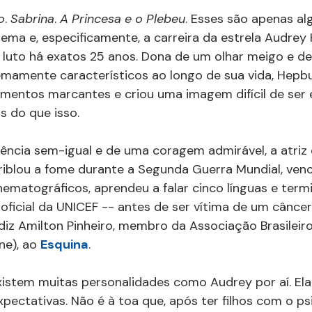
o
. 
Sabrina
. 
A Princesa e o Plebeu
. Esses são apenas al
ma e, especificamente, a carreira da estrela Audrey 
luto há exatos 25 anos. Dona de um olhar meigo e del
mamente característicos ao longo de sua vida, Hepbu
mentos marcantes e criou uma imagem difícil de ser 
s do que isso.
ência sem-igual e de uma coragem admirável, a atriz 
riblou a fome durante a Segunda Guerra Mundial, ven
ematográficos, aprendeu a falar cinco línguas e termi
icial da UNICEF -- antes de ser vítima de um câncer
 diz Amilton Pinheiro, membro da Associação Brasileiro
e), ao 
Esquina
.
istem muitas personalidades como Audrey por aí. Ela
pectativas. Não é à toa que, após ter filhos com o psi