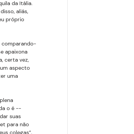
ila da Itália. 
isso, aliás, 
eu próprio 
, comparando-
e apaixona 
, certa vez, 
er um aspecto 
ter uma 
plena 
da o é -- 
dar suas 
et para não 
eus colegas”, 