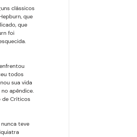
guns clássicos 
Hepburn, que 
icado, que 
rn foi 
esquecida. 
enfrentou 
ceu todos 
nou sua vida 
 no apêndice. 
 de Críticos 
 nunca teve 
quiatra 