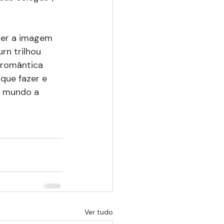
ter a imagem 
rn trilhou 
 romântica 
que fazer e 
o mundo a 
Ver tudo