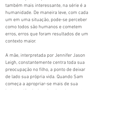
também mais interessante, na série é a 
humanidade. De maneira leve, com cada 
um em uma situação, pode-se perceber 
como todos são humanos e cometem 
erros, erros que foram resultados de um 
contexto maior.
A mãe, interpretada por Jennifer Jason 
Leigh, constantemente centra toda sua 
preocupação no filho, a ponto de deixar 
de lado sua própria vida. Quando Sam 
começa a apropriar-se mais de sua 
independência, isso inevitavelmente traz 
uma mudança para ela. Uma forma de 
reencontro consigo mesma é seu caso 
com o 
bartender
 Nick (Raúl Castillo), que 
apesar de pouco convincente, dá um 
toque de emoção na série.