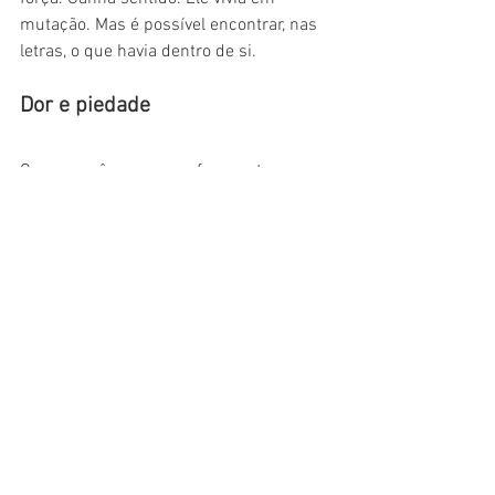
mutação. Mas é possível encontrar, nas 
letras, o que havia dentro de si. 
Dor e piedade
O que se vê como uma frequente nos 
textos de Bandeira, então, é uma dor 
seguida de piedade. O pernambucano, 
afinal, não apenas coloca nos versos o 
que está vendo. Mas, também, o que 
está sentindo. Não importa o tempo, a 
forma. Essa era uma constante de 
Bandeira, que poderia até mesmo estar 
escondida nos recônditos de suas 
palavras. Surgia de alguma forma na 
poesia.
Conforme ressaltado pelo professor 