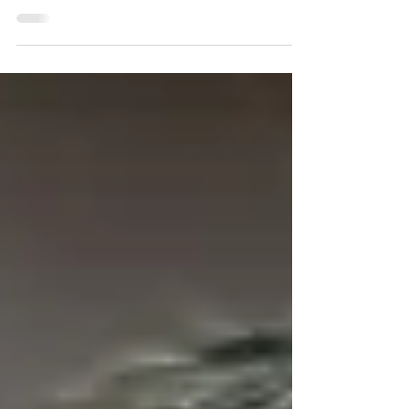
Veja como concorrer a um ingresso para o show The
Joshua Tree em São Paulo, no dia 22 de outubro