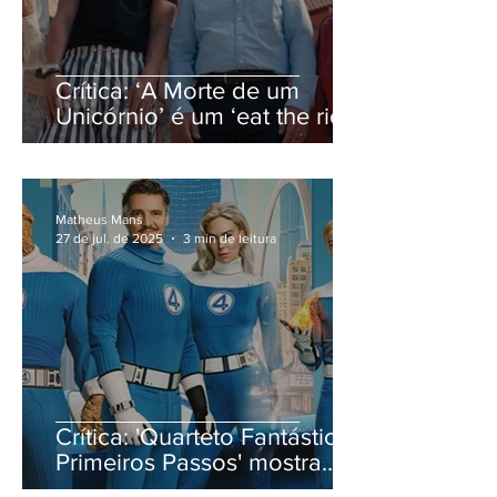
Crítica: ‘A Morte de um
Unicórnio’ é um ‘eat the rich’
sem inspiração
Matheus Mans
27 de jul. de 2025
3 min de leitura
Crítica: 'Quarteto Fantástico:
Primeiros Passos' mostra
que medo de errar gera