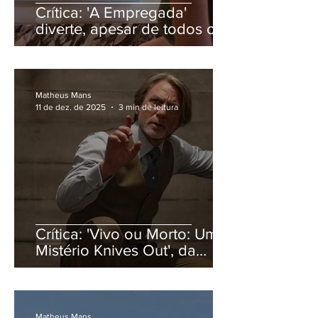
Crítica: 'A Empregada'
diverte, apesar de todos os
problemas técnicos
Matheus Mans
11 de dez. de 2025
3 min de leitura
Crítica: 'Vivo ou Morto: Um
Mistério Knives Out', da
Netflix, diverte com a
mesmice
Matheus Mans