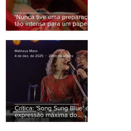
‘Nunca tive uma preparação
tão intensa para um papel’,
revela Rose Byrne sobre ‘Se
Eu Tivesse Pernas, Eu Te
Chutaria’
Matheus Mans
4 de dez. de 2025
2 min de leitura
Crítica: 'Song Sung Blue' é
expressão máxima do
talento de Hugh Jackman e
Kate Hudson