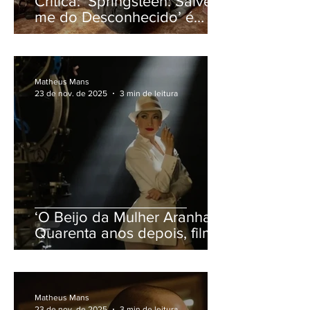
Crítica: ‘Springsteen: Salve-
me do Desconhecido’ é
cinebiografia apática, mas
com algo a dizer
Matheus Mans
23 de nov. de 2025
3 min de leitura
‘O Beijo da Mulher Aranha':
Quarenta anos depois, filme
renasce com Jennifer Lopez
Matheus Mans
23 de nov. de 2025
3 min de leitura