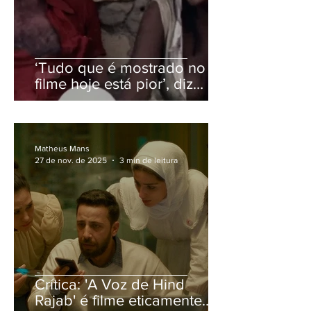
‘Tudo que é mostrado no
filme hoje está pior’, diz
Jorge Bodanzky sobre
‘Iracema’
Matheus Mans
27 de nov. de 2025
3 min de leitura
Crítica: 'A Voz de Hind
Rajab' é filme eticamente