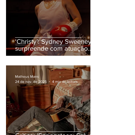
‘Christy’: Sydney Sweeney
surpreende com atuação
visceral em drama sobre
boxeadora
Matheus Mans
24 de nov. de 2025
4 min de leitura