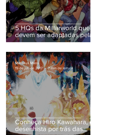
5 HQs da Millarworld que
devem ser adaptadas pela
Netflix
Matheus Mans
19 de jul. de 2017
7 min de leitura
Conheça Hiro Kawahara, o
desenhista por trás das