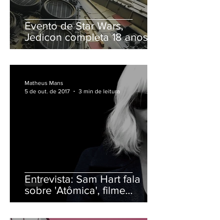
Evento de Star Wars,
Jedicon completa 18 anos e
fica mais grandiosa
Matheus Mans
5 de out. de 2017
3 min de leitura
Entrevista: Sam Hart fala
sobre 'Atômica', filme
inspirado em sua HQ