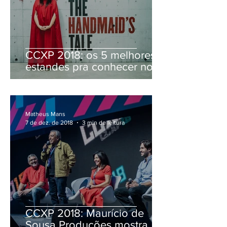
CCXP 2018: os 5 melhores
estandes pra conhecer no
evento
Matheus Mans
7 de dez. de 2018
3 min de leitura
CCXP 2018: Maurício de
Sousa Produções mostra