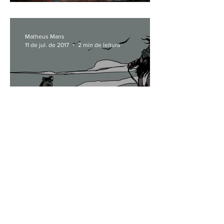
bandejas do McDonald's
Matheus Mans
11 de jul. de 2017
2 min de leitura
HQ brasileira, 'O Coração do
Cão Negro' relembra cultura
nórdica
Matheus Mans
29 de jun. de 2017
5 min de leitura