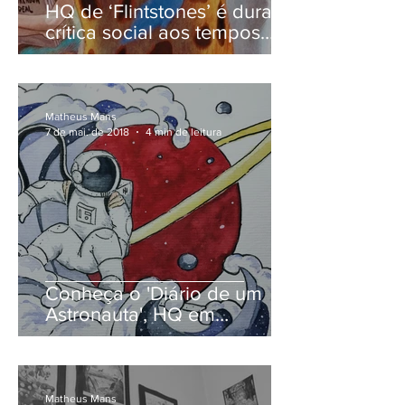
HQ de ‘Flintstones’ é dura
crítica social aos tempos
modernos
Matheus Mans
7 de mai. de 2018
4 min de leitura
Conheça o 'Diário de um
Astronauta', HQ em
financiamento coletivo
Matheus Mans