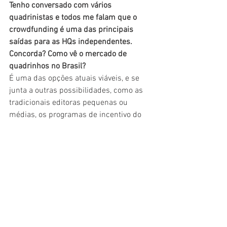
Tenho conversado com vários 
quadrinistas e todos me falam que o 
crowdfunding é uma das principais 
saídas para as HQs independentes. 
Concorda? Como vê o mercado de 
quadrinhos no Brasil?
É uma das opções atuais viáveis, e se 
junta a outras possibilidades, como as 
tradicionais editoras pequenas ou 
médias, os programas de incentivo do 
governo e a internet, com webtiras ou 
HQs seriadas. O mercado está com 
muitos quadrinhos maravilhosos e até 
tenho uma pilha imensa de HQs em 
casa para ler. Falta chão ainda, mas aos 
poucos as condições para fazer HQ 
estão melhorando, com reconhecimento 
artístico e remuneração digna.