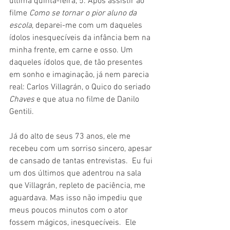
última quinta-feira, 5. Após assistir ao 
filme 
Como se tornar o pior aluno da 
escola
, deparei-me com um daqueles 
ídolos inesquecíveis da infância bem na 
minha frente, em carne e osso. Um 
daqueles ídolos que, de tão presentes 
em sonho e imaginação, já nem parecia 
real: Carlos Villagrán, o Quico do seriado 
Chaves 
e que atua no filme de Danilo 
Gentili. 
Já do alto de seus 73 anos, ele me 
recebeu com um sorriso sincero, apesar 
de cansado de tantas entrevistas.  Eu fui 
um dos últimos que adentrou na sala 
que Villagrán, repleto de paciência, me 
aguardava. Mas isso não impediu que 
meus poucos minutos com o ator 
fossem mágicos, inesquecíveis.  Ele 