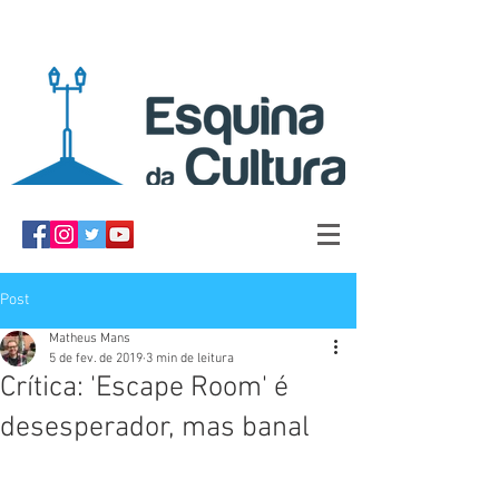
Post
Matheus Mans
5 de fev. de 2019
3 min de leitura
Crítica: 'Escape Room' é
desesperador, mas banal