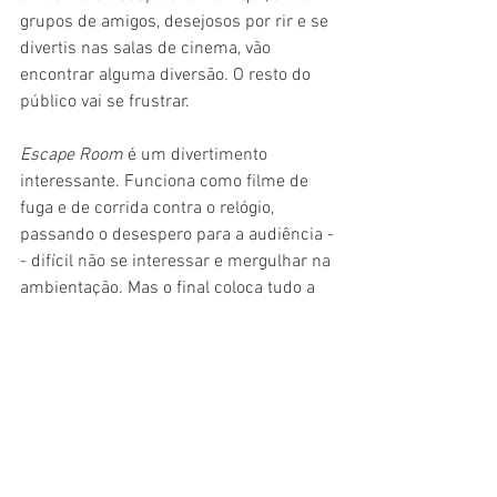
grupos de amigos, desejosos por rir e se 
divertis nas salas de cinema, vão 
encontrar alguma diversão. O resto do 
público vai se frustrar.
Escape Room 
é um divertimento 
interessante. Funciona como filme de 
fuga e de corrida contra o relógio, 
passando o desespero para a audiência -
- difícil não se interessar e mergulhar na 
ambientação. Mas o final coloca tudo a 
perder com uma conclusão que não vai 
para lugar nenhum. É um total 
anticlímax que vai causar afãs de 
desespero no público. Uma pena. 
Tomara que na possível continuação, já 
ensejada no final deste filme, esses 
problemas sejam arrumados. Potencial 