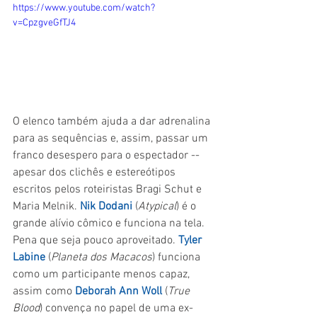
https://www.youtube.com/watch?
v=CpzgveGfTJ4
O elenco também ajuda a dar adrenalina 
para as sequências e, assim, passar um 
franco desespero para o espectador -- 
apesar dos clichês e estereótipos 
escritos pelos roteiristas Bragi Schut e 
Maria Melnik. 
Nik Dodani
 (
Atypical
) é o 
grande alívio cômico e funciona na tela. 
Pena que seja pouco aproveitado. 
Tyler 
Labine
 (
Planeta dos Macacos
) funciona 
como um participante menos capaz, 
assim como 
Deborah Ann Woll
 (
True 
Blood
) convença no papel de uma ex-