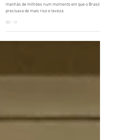
brasileira
Morte de Tom Veiga, o Louro José, deixa um vazio nas
manhãs de milhões num momento em que o Brasil
precisava de mais riso e leveza