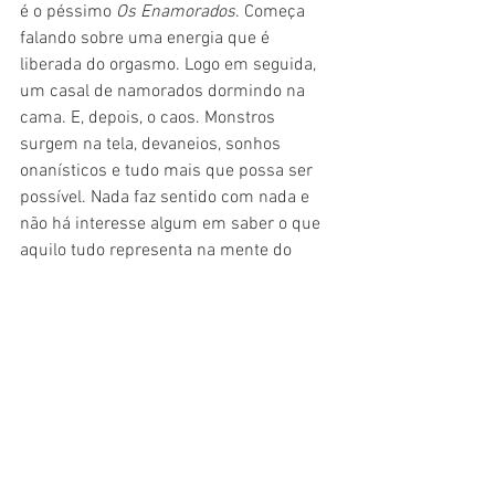
é o péssimo 
Os Enamorados
. Começa 
falando sobre uma energia que é 
liberada do orgasmo. Logo em seguida, 
um casal de namorados dormindo na 
cama. E, depois, o caos. Monstros 
surgem na tela, devaneios, sonhos 
onanísticos e tudo mais que possa ser 
possível. Nada faz sentido com nada e 
não há interesse algum em saber o que 
aquilo tudo representa na mente do 
diretor Claudio Ellovitch. É uma ousadia 
boba, sem pé nem cabeça, que só dá 
desespero por ser perda de tempo. 
Como um colega na exibição disse, 
alunos de cinema no primeiro ano, da 
turma do fundão, conseguem fazer 
trabalho bem mais interessante.