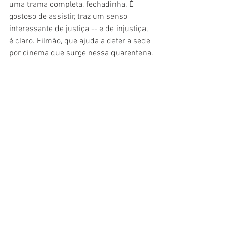
uma trama completa, fechadinha. É 
gostoso de assistir, traz um senso 
interessante de justiça -- e de injustiça, 
é claro. Filmão, que ajuda a deter a sede 
por cinema que surge nessa quarentena.
#Crítica
#Drama
#Cinema
#Filme
#HBO
Cinema