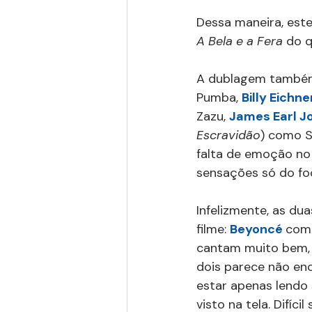
Dessa maneira, este
A Bela e a Fera 
do 
A dublagem também 
Pumba, 
Billy Eichne
Zazu, 
James Earl J
Escravidão
) como S
falta de emoção no
sensações só do foc
Infelizmente, as d
filme: 
Beyoncé 
como
cantam muito bem, 
dois parece não en
estar apenas lendo
visto na tela. Difíc