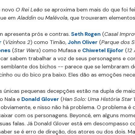
 novo 
O Rei Leão 
se aproxima bem mais do que foi fe
que em 
Aladdin 
ou 
Malévola
, que trouxeram elementos 
apresenta prós e contras. 
Seth Rogen
 (
Casal Impro
r
 (
Vizinhos 2
) como Timão, 
John Oliver
 (
Parque dos 
ones
 (
Star Wars
) como Mufasa e 
Chiwetel Ejiofor
 (
12 
car sabem trabalhar a voz de seus personagens e c
 semblante dos bichos -- parece que se lembraram de
inho ou do bico pra baixo. Eles dão as emoções nece
uas únicas pequenas decepções estão na dupla de mai
 Nala e 
Donald Glover
 (
Han Solo: Uma História Star
obviamente, e nisso não há problema. O problema é q
caixar com os personagens. Beyoncé, em alguns mome
 suas falas. Já Donald Glover está em descompasso c
il saber se é erro de direção, dos atores ou dos dois. 