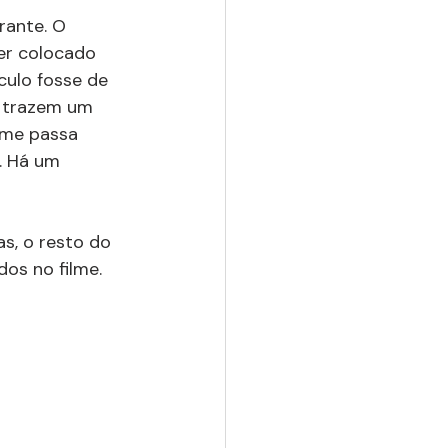
brante. O 
er colocado 
culo fosse de 
s trazem um 
lme passa 
. Há um 
s, o resto do 
dos no filme.