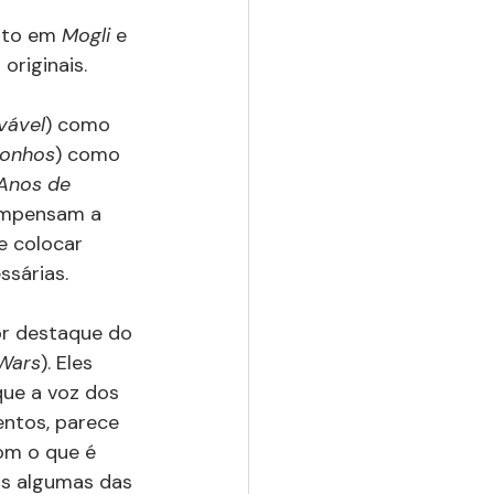
ito em 
Mogli 
e 
originais.
vável
) como 
Sonhos
) como 
Anos de 
ompensam a 
 colocar 
ssárias.
or destaque do 
 Wars
). Eles 
ue a voz dos 
ntos, parece 
om o que é 
Mas algumas das 