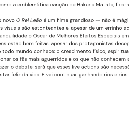
como a emblemática canção de Hakuna Matata, ficara
o novo 
O Rei Leão 
é um filme grandioso -- não é mági
 visuais são estonteantes e, apesar de um errinho aqui
anquilidade o Oscar de Melhores Efeitos Especiais em
ns estão bem feitas, apesar dos protagonistas decep
ue todo mundo conhece: o crescimento físico, espiritua
onar os fãs mais aguerridos e os que não conhecem a h
trazer o debate: será que esses live actions são necess
tar feliz da vida. E vai continuar ganhando rios e rios 