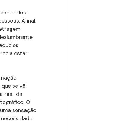
senciando a 
ssoas. Afinal, 
metragem 
deslumbrante 
aqueles 
recia estar 
imação 
 que se vê 
 real, da 
tográfico. O 
r uma sensação 
a necessidade 