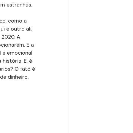
m estranhas.
co, como a 
 e outro ali, 
 2020. A 
cionarem. E a 
l e emocional 
istória. E, é 
ários? O fato é 
de dinheiro.