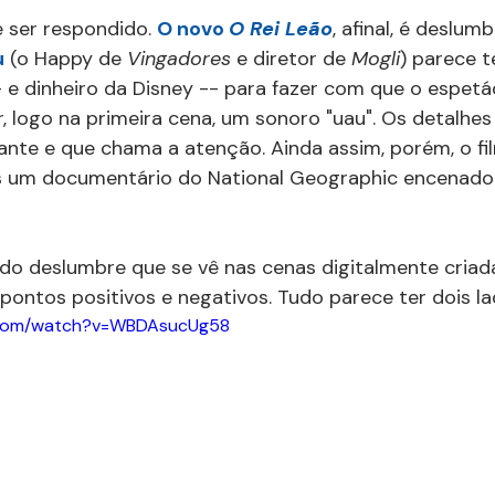
e ser respondido. 
O novo 
O Rei Leão
, afinal, é deslum
u
 (o Happy de 
Vingadores 
e diretor de 
Mogli
) parece t
 e dinheiro da Disney -- para fazer com que o espetá
ar, logo na primeira cena, um sonoro "uau". Os detalhe
ante e que chama a atenção. Ainda assim, porém, o fi
s um documentário do National Geographic encenado
do deslumbre que se vê nas cenas digitalmente criada
 pontos positivos e negativos. Tudo parece ter dois la
.com/watch?v=WBDAsucUg58