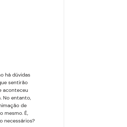
ão há dúvidas 
que sentirão 
e aconteceu 
. No entanto, 
nimação de 
o mesmo. É, 
o necessários?