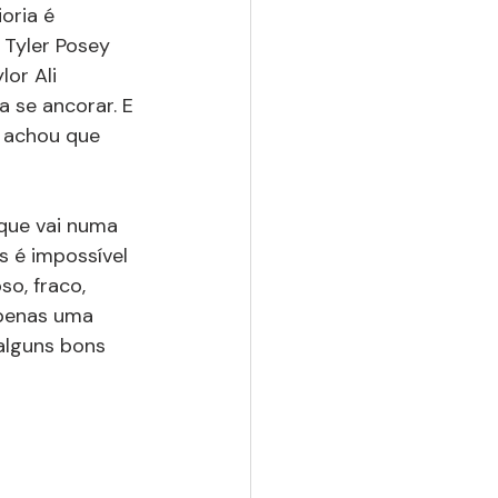
oria é 
, Tyler Posey 
lor Ali 
 se ancorar. E 
m achou que 
 que vai numa 
s é impossível 
o, fraco, 
apenas uma 
alguns bons 