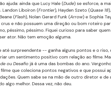
o ajuda: ainda que Lucy Hale (
Dude
) se esforce, a mai
. Landon Liboiron (
Frontier
), Hayden Szeto (
Quase 18
)
 Beane (
Flash
), Nolan Gerard Funk (
Arrow
) e Sophia Tay
o crus e não possuem uma direção ou bom roteiro para
simo, péssimo, péssimo. Fiquei curioso para saber que
 ser ator. Não tem emoção alguma.
- e até surpreendente -- ganha alguns pontos e o riso,
criar um sentimento positivo com relação ao filme. Ma
de ou Desafio 
já é uma das bombas do ano. Vergonhos
m filme que coleciona pontos negativos e que possui 
rdações. Quem sabe se na mão de outro diretor e de 
aído algo melhor. Dessa vez, não deu.