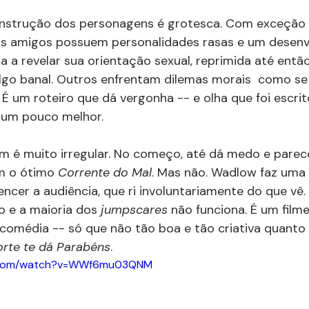
nstrução dos personagens é grotesca. Com exceção da
 os amigos possuem personalidades rasas e um desen
ga a revelar sua orientação sexual, reprimida até entã
lgo banal. Outros enfrentam dilemas morais  como se
 É um roteiro que dá vergonha -- e olha que foi escrit
o um pouco melhor.
 é muito irregular. No começo, até dá medo e parece
m o ótimo 
Corrente do Mal
. Mas não. Wadlow faz uma
cer a audiência, que ri involuntariamente do que vê. 
 e a maioria dos 
jumpscares 
não funciona. É um filme
 comédia -- só que não tão boa e tão criativa quanto 
rte te dá Parabéns
.
e.com/watch?v=WWf6mu03QNM