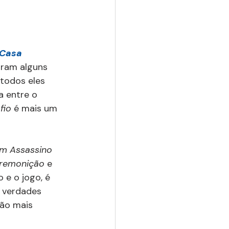
Casa 
oram alguns 
todos eles 
a entre o 
fio 
é mais um 
um Assassino 
remonição 
e 
 e o jogo, é 
s verdades 
ão mais 