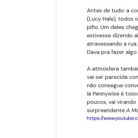
Antes de tudo: a co
(Lucy Hale), todos
pífio. Um deles che
estivesse dizendo a
atravessando a rua.
Dava pra fazer alg
A atmosfera também
vai ser parecida co
não consegue conven
la 
Pennywise é tosco
poucos, vai virando
surpreendente 
A Mo
https://www.youtub