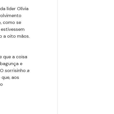
 líder Olívia 
volvimento 
o, como se 
 estivessem 
o a oito mãos. 
 que a coisa 
 bagunça e 
O sorrisinho 
a 
 que, aos 
o 