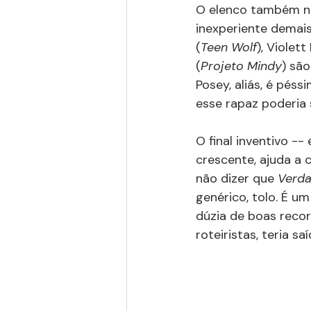
O elenco também nã
inexperiente demais
(
Teen Wolf
), Violett
(
Projeto Mindy
) sã
Posey, aliás, é pés
esse rapaz poderia
O final inventivo -
crescente, ajuda a 
não dizer que 
Verda
genérico, tolo. É u
dúzia de boas reco
roteiristas, teria s