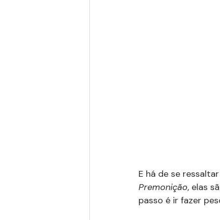
E há de se ressalta
Premonição
, elas 
passo é ir fazer pe