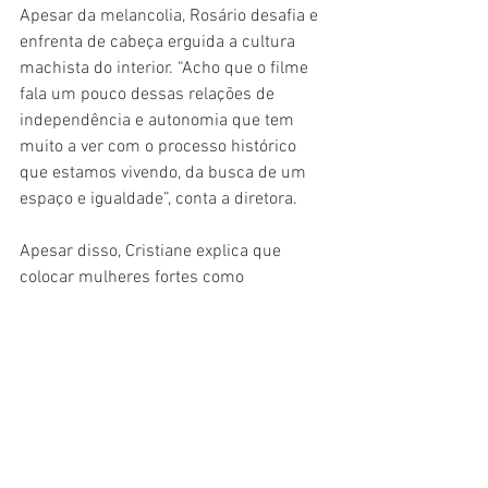
Apesar da melancolia, Rosário desafia e 
enfrenta de cabeça erguida a cultura 
machista do interior. “Acho que o filme 
fala um pouco dessas relações de 
independência e autonomia que tem 
muito a ver com o processo histórico 
que estamos vivendo, da busca de um 
espaço e igualdade”, conta a diretora.
Apesar disso, Cristiane explica que 
colocar mulheres fortes como 
protagonistas e coadjuvantes não foi 
feito exatamente de caso pensado: “O 
filme começou em 2004, em uma época 
em que nem se falava tanto em 
feminismo aqui no Brasil. Foi uma 
construção das personagens mesmo e 
de como eu percebo que as mulheres 
apoiam outras mulheres. Foi porque eu 