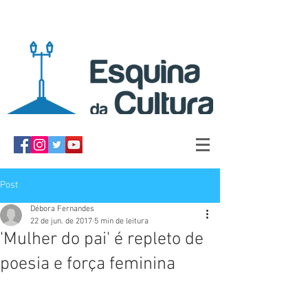
Post
Débora Fernandes
22 de jun. de 2017
5 min de leitura
'Mulher do pai' é repleto de
poesia e força feminina