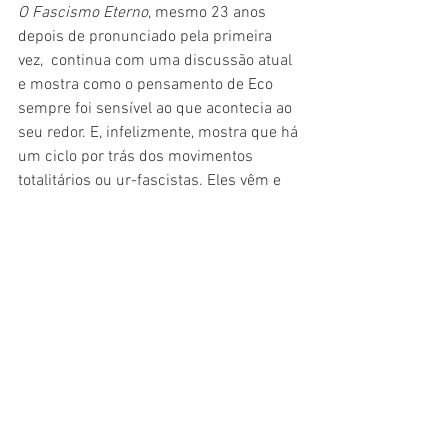
O Fascismo Eterno
, mesmo 23 anos 
depois de pronunciado pela primeira 
vez,  continua com uma discussão atual 
e mostra como o pensamento de Eco 
sempre foi sensível ao que acontecia ao 
seu redor. E, infelizmente, mostra que há 
um ciclo por trás dos movimentos 
totalitários ou ur-fascistas. Eles vêm e 
voltam. Sempre. Por isso, é importante 
revisitar a leitura sempre e deixar um 
espaço na estante para que esse texto 
de Eco esteja sempre à mão. É sempre 
importante entender o que acontece ao 
redor. E nada melhor do que revisitar a 
literatura já feita numa análise precisa 
do passado.