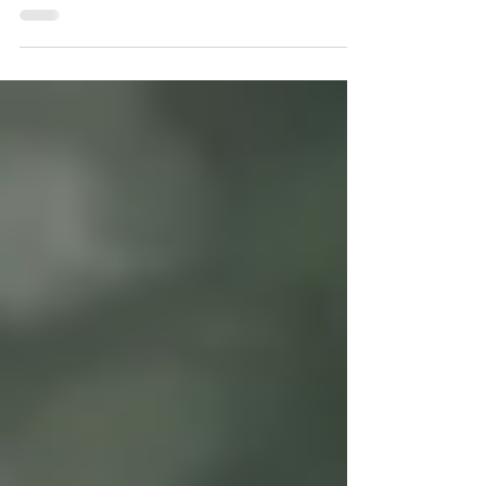
'Marty Supreme', dirigido por Josh Safdie e estrelado
por Timothée Chalamet, é um drama frenético