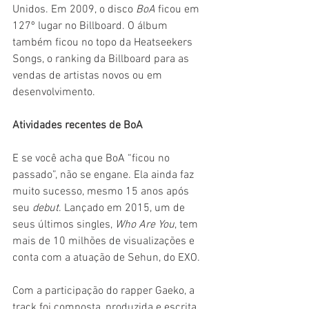
Unidos. Em 2009, o disco 
BoA 
ficou em 
127º lugar no Billboard. O álbum 
também ficou no topo da Heatseekers 
Songs, o ranking da Billboard para as 
vendas de artistas novos ou em 
desenvolvimento.
Atividades recentes de BoA
E se você acha que BoA “ficou no 
passado”, não se engane. Ela ainda faz 
muito sucesso, mesmo 15 anos após 
seu 
debut
. Lançado em 2015, um de 
seus últimos singles, 
Who Are You
, tem 
mais de 10 milhões de visualizações e 
conta com a atuação de Sehun, do EXO.
Com a participação do rapper Gaeko, a 
track foi composta, produzida e escrita 