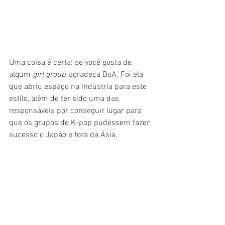
Uma coisa é certa: se você gosta de 
algum
 girl group
, agradeça BoA. Foi ela 
que abriu espaço na indústria para este 
estilo, além de ter sido uma das 
responsáveis por conseguir lugar para 
que os grupos de K-pop pudessem fazer 
sucesso o Japão e fora da Ásia.
#FicaADica
Se você quer conhecer mais sobre a 
BoA, sugiro que comece por 
Only One
, 
uma de suas músicas mais famosas e 
com mais de 32 milhões de 