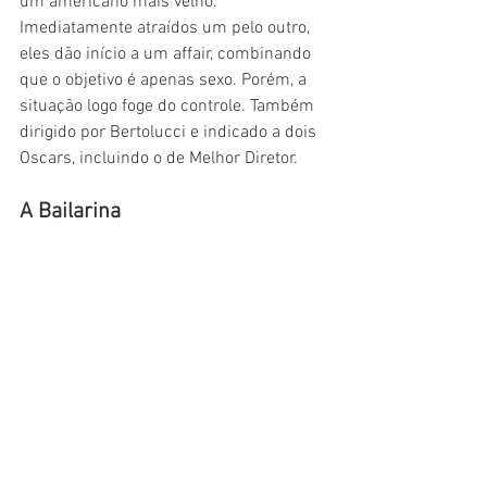
um americano mais velho. 
Imediatamente atraídos um pelo outro, 
eles dão início a um affair, combinando 
que o objetivo é apenas sexo. Porém, a 
situação logo foge do controle. Também 
dirigido por Bertolucci e indicado a dois 
Oscars, incluindo o de Melhor Diretor.
A Bailarina
E tem conteúdo para as crianças 
também. Nesta simpática animação 
A 
Bailarina, 
Felicie (Elle Fanning) é uma 
garotinha órfã que sonha em deixar a 
cidadezinha em que mora para ser 
bailarina no Grand Opera House em 
Paris. Motivada pelo amigo Victor, Felicie 
decide ir atrás de seus sonhos, mas 
alguns obstáculos vão tornar a situação 