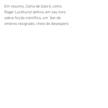
Em resumo, 
Cama de Gato 
é, como 
Roger Luckhurst definiu em seu livro 
sobre ficção científica, um "dar de 
ombros resignado, cheio de desespero 
cômico, à insensatez da modernidade". É 
um riso escrachado às nossas vidas e 
as coisas com as quais nos 
preocupamos. É, enfim, um livro para 
dar risada de nossa destruição. E, sem 
dúvidas,  Vonnegut pode e consegue 
fazer isso de maneira magistral. É só 
relembrar, de novo, o que ele viveu.