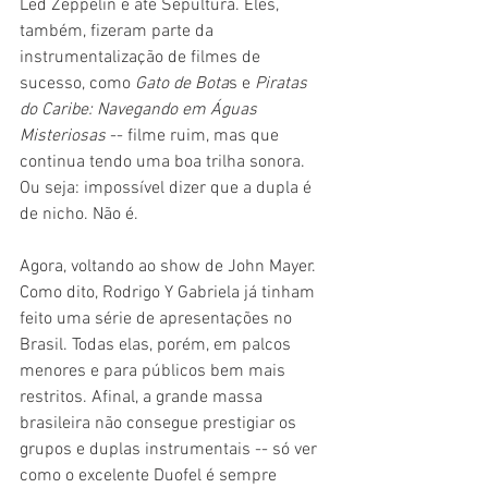
Led Zeppelin e até Sepultura. Eles, 
também, fizeram parte da 
instrumentalização de filmes de 
sucesso, como
 Gato de Bota
s e 
Piratas 
do Caribe: Navegando em Águas 
Misteriosas
 -- filme ruim, mas que 
continua tendo uma boa trilha sonora. 
Ou seja: impossível dizer que a dupla é 
de nicho. Não é.
Agora, voltando ao show de John Mayer. 
Como dito, Rodrigo Y Gabriela já tinham 
feito uma série de apresentações no 
Brasil. Todas elas, porém, em palcos 
menores e para públicos bem mais 
restritos. Afinal, a grande massa 
brasileira não consegue prestigiar os 
grupos e duplas instrumentais -- só ver 
como o excelente Duofel é sempre 