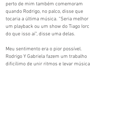
perto de mim também comemoram 
quando Rodrigo, no palco, disse que 
tocaria a última música. “Seria melhor 
um playback ou um show do Tiago Iorc 
do que isso aí”, disse uma delas.
Meu sentimento era o pior possível. 
Rodrigo Y Gabriela fazem um trabalho 
dificílimo de unir ritmos e levar música 
popular latina para diferentes locais do 
mundo -- tudo isso, claro, com um toque 
do heavy metal. Tocar apenas 
instrumentos, sem auxílio da voz, é 
difícil. Muitos acham que falta algo ou 
que o instrumento deve ser apenas um 
acompanhamento de um show “de 
verdade”. Ledo engano. Segurar um 
público, apenas com dois violões, é 
tarefa hercúlea.