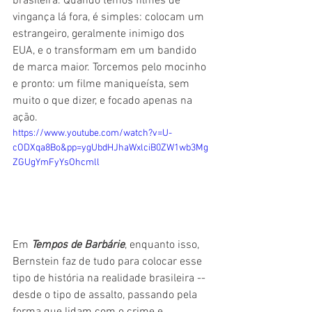
brasileira. Quando temos filmes de 
vingança lá fora, é simples: colocam um 
estrangeiro, geralmente inimigo dos 
EUA, e o transformam em um bandido 
de marca maior. Torcemos pelo mocinho 
e pronto: um filme maniqueísta, sem 
muito o que dizer, e focado apenas na 
ação.
https://www.youtube.com/watch?v=U-
cODXqa8Bo&pp=ygUbdHJhaWxlciB0ZW1wb3Mg
ZGUgYmFyYsOhcmll
Em 
Tempos de Barbárie
, enquanto isso, 
Bernstein faz de tudo para colocar esse 
tipo de história na realidade brasileira -- 
desde o tipo de assalto, passando pela 