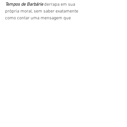
Tempos de Barbárie 
derrapa em sua 
própria moral, sem saber exatamente 
como contar uma mensagem que 
parecia engasgada na garganta de 
Bernstein. O filme, em resumo, me 
lembra um pouco daquela derrapada 
que 
Liam Neeson deu há alguns anos
, 
quando foi perguntando sobre vingança 
e disse um absurdo racista -- que 
obviamente não pegou nada bem. 
Bernstein não chega no mesmo nível, 
mas o filme parece um ódio represado e 
mal resolvido, assim como foi com 
Neeson. Não soube como lidar com 
tanta emoção e o resultado é esse: frio e 
distante.