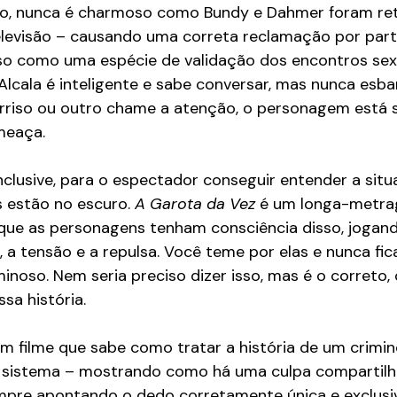
sso, nunca é charmoso como Bundy e Dahmer foram re
levisão – causando uma correta reclamação por part
sso como uma espécie de validação dos encontros sex
 Alcala é inteligente e sabe conversar, mas nunca esba
rriso ou outro chame a atenção, o personagem está s
meaça.
inclusive, para o espectador conseguir entender a situ
 estão no escuro. 
A Garota da Vez
 é um longa-metra
 que as personagens tenham consciência disso, jogand
a tensão e a repulsa. Você teme por elas e nunca fic
inoso. Nem seria preciso dizer isso, mas é o correto,
sa história.
um filme que sabe como tratar a história de um crimin
no sistema – mostrando como há uma culpa compartil
pre apontando o dedo corretamente única e exclusi