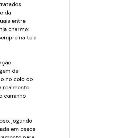
tratados 
e da 
uais entre 
nja charme: 
empre na tela 
ação 
gem de 
o no colo do 
a realmente 
 o caminho 
oso, jogando 
hada em casos 
vamente para 