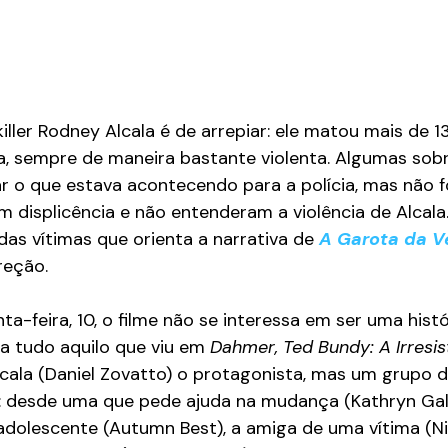
 killer Rodney Alcala é de arrepiar: ele matou mais de 
a, sempre de maneira bastante violenta. Algumas sobr
 o que estava acontecendo para a polícia, mas não f
 displicência e não entenderam a violência de Alcala.
das vítimas que orienta a narrativa de 
A Garota da V
reção.
ta-feira, 10, o filme não se interessa em ser uma hist
a tudo aquilo que viu em 
Dahmer, Ted Bundy: A Irresis
Alcala (Daniel Zovatto) o protagonista, mas um grupo 
: desde uma que pede ajuda na mudança (Kathryn Gall
dolescente (Autumn Best), a amiga de uma vítima (Ni