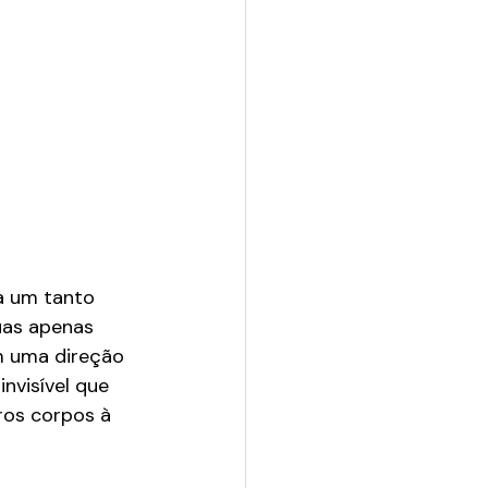
a um tanto 
uas apenas 
m uma direção 
nvisível que 
ros corpos à 