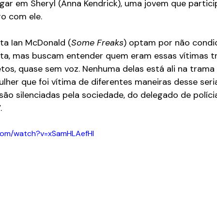
gar em Sheryl (Anna Kendrick), uma jovem que partic
o com ele.
sta Ian McDonald (
Some Freaks
) optam por não condic
ata, mas buscam entender quem eram essas vítimas 
tos, quase sem voz. Nenhuma delas está ali na trama 
r que foi vítima de diferentes maneiras desse serial k
ão silenciadas pela sociedade, do delegado de polícia
.
.com/watch?v=xSamHLAefHI