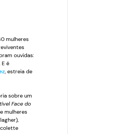
130 mulheres 
eviventes 
oram ouvidas: 
 E é 
ez
, estreia de 
ória sobre um 
tível Face do 
de mulheres 
agher), 
colette 