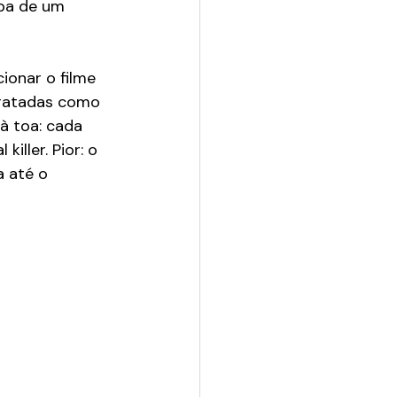
ipa de um 
ionar o filme 
tratadas como 
à toa: cada 
iller. Pior: o 
 até o 