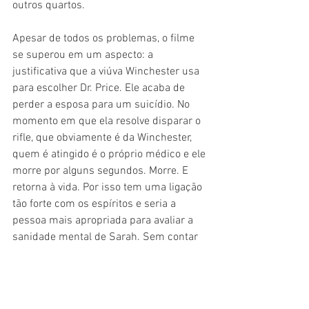
outros quartos.
Apesar de todos os problemas, o filme 
se superou em um aspecto: a 
justificativa que a viúva Winchester usa 
para escolher Dr. Price. Ele acaba de 
perder a esposa para um suicídio. No 
momento em que ela resolve disparar o 
rifle, que obviamente é da Winchester, 
quem é atingido é o próprio médico e ele 
morre por alguns segundos. Morre. E 
retorna à vida. Por isso tem uma ligação 
tão forte com os espíritos e seria a 
pessoa mais apropriada para avaliar a 
sanidade mental de Sarah. Sem contar 
que ele guarda consigo o rifle que o 
matou.
A Maldição da Casa Winchester
 é o tipo 