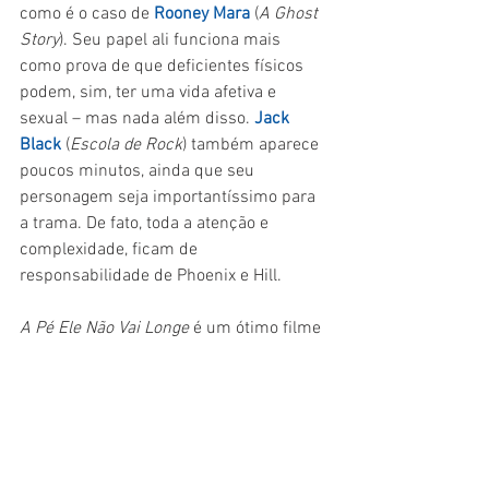
como é o caso de 
Rooney Mara
 (
A Ghost 
Story
). Seu papel ali funciona mais 
como prova de que deficientes físicos 
podem, sim, ter uma vida afetiva e 
sexual – mas nada além disso. 
Jack 
Black
 (
Escola de Rock
) também aparece 
poucos minutos, ainda que seu 
personagem seja importantíssimo para 
a trama. De fato, toda a atenção e 
complexidade, ficam de 
responsabilidade de Phoenix e Hill.  
A Pé Ele Não Vai Longe
 é um ótimo filme 
para quem se interessa por 
desenvolvimento de personagens, 
porque o protagonista tem camadas 
interessantíssimas. Mesmo assim, o 
filme acaba sendo um pouco esquecível. 
Ainda que se trate de uma história real, 