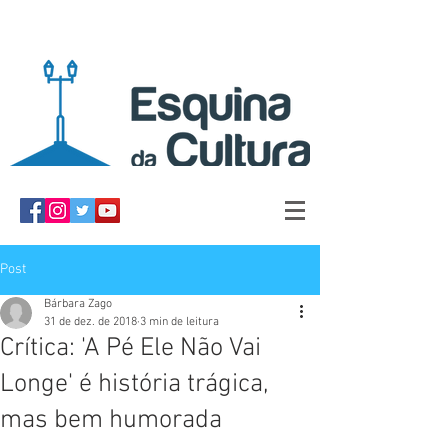
Post
Bárbara Zago
31 de dez. de 2018
3 min de leitura
Crítica: 'A Pé Ele Não Vai
Longe' é história trágica,
mas bem humorada