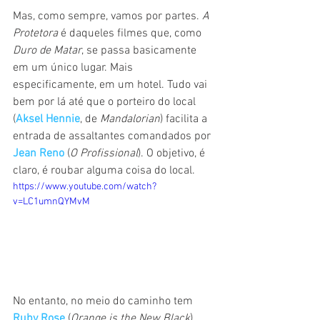
Mas, como sempre, vamos por partes. 
A 
Protetora 
é daqueles filmes que, como 
Duro de Matar
, se passa basicamente 
em um único lugar. Mais 
especificamente, em um hotel. Tudo vai 
bem por lá até que o porteiro do local 
(
Aksel Hennie
, de 
Mandalorian
) facilita a 
entrada de assaltantes comandados por 
Jean Reno
 (
O Profissional
). O objetivo, é 
claro, é roubar alguma coisa do local.
https://www.youtube.com/watch?
v=LC1umnQYMvM
No entanto, no meio do caminho tem 
Ruby Rose
 (
Orange is the New Black
). 