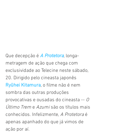
Que decepção é 
A Protetora
, longa-
metragem de ação que chega com 
exclusividade ao Telecine neste sábado, 
20. Dirigido pelo cineasta japonês 
Ryûhei Kitamura
, o filme não é nem 
sombra das outras produções 
provocativas e ousadas do cineasta -- 
O 
Último Trem 
e 
Azumi 
são os títulos mais 
conhecidos. Infelizmente, 
A Protetora 
é 
apenas apanhado do que já vimos de 
ação por aí.