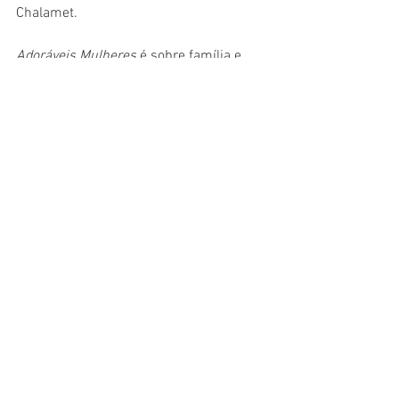
Chalamet. 
Adoráveis Mulheres
 é sobre família e 
amor, além de sacrifícios e desafios que 
temos que enfrentar ao crescermos. E 
mais do que isso, Gerwig celebra o 
feminismo da melhor maneira possível, 
mostrando, como diria Jo, que mulheres 
têm "almas e mentes, assim como 
corações, e elas têm talento e ambição". 