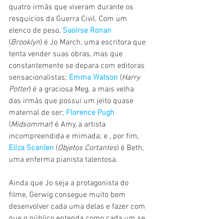
quatro irmãs que viveram durante os 
resquícios da Guerra Civil. Com um 
elenco de peso, 
Saoirse Ronan
(
Brooklyn
) é Jo March, uma escritora que 
tenta vender suas obras, mas que 
constantemente se depara com editoras 
sensacionalistas; 
Emma Watson
 (
Harry 
Potter
) é a graciosa Meg, a mais velha 
das irmãs que possui um jeito quase 
maternal de ser; 
Florence Pugh 
(
Midsommar
) é Amy, a artista 
incompreendida e mimada; e , por fim, 
Eliza Scanlen
 (
Objetos Cortantes
) é Beth, 
uma enferma pianista talentosa. 
Ainda que Jo seja a protagonista do 
filme, Gerwig consegue muito bem 
desenvolver cada uma delas e fazer com 
que o público entenda como cada um se 