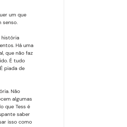
quer um que 
 senso.
a história 
entos. Há uma 
l, que não faz 
do. É tudo 
É piada de 
ria. Não 
ecem algumas 
o que Tess é 
cupante saber 
usar isso como 