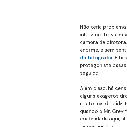
Não teria problema 
infelizmente, vai m
câmera da diretora.
enorme, e sem senti
da fotografia
. É bi
protagonista passa
seguida.
Além disso, há cen
alguns exageros dra
muito mal dirigida. 
quando o Mr. Grey fa
criatividade aqui, a
James. Patético.