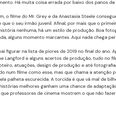
ento. Há muita coisa errada por baixo dos panos da h
, o filme do Mr. Grey e da Anastasia Steele consegu
que o seu irmão juvenil. Afinal, por mais que o primeir
istória nenhuma, há um estilo de produção. Boa fotogra
da, alguns momento marcantes. Aqui nada chega pert
vai figurar na lista de piores de 2019 no final do ano. 
e Langford e alguns acertos de produção, tudo no film
roteiro, atuações, design de produção e até fotografia
ido num filme como esse, mas que chama a atenção pe
la palheta escurecida. A torcida é que vá mal de bilh
 histórias melhores ganham uma chance de adaptação.
a que professores de cinema mostrem o que não fazer