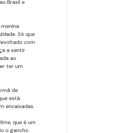
o Brasil e 
 menina 
uldade. Só que 
 Revoltado com 
a a sentir 
dada ao 
er ter um 
 irmã de 
que está 
em encaixadas.
ilme, que é um 
do o gancho 