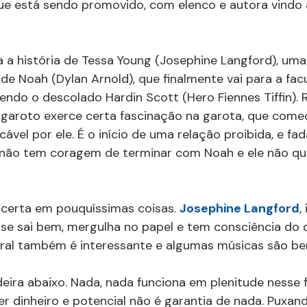
e está sendo promovido, com elenco e autora vindo a
a história de Tessa Young (Josephine Langford), uma
de Noah (Dylan Arnold), que finalmente vai para a fac
endo o descolado Hardin Scott (Hero Fiennes Tiffin).
 garoto exerce certa fascinação na garota, que começ
ável por ele. É o início de uma relação proibida, e fa
a não tem coragem de terminar com Noah e ele não qu
certa em pouquíssimas coisas. 
Josephine Langford
,
 se sai bem, mergulha no papel e tem consciência do 
geral também é interessante e algumas músicas são b
deira abaixo. Nada, nada funciona em plenitude nesse f
 dinheiro e potencial não é garantia de nada. Puxan