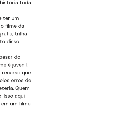
istória toda.
e ter um 
o filme da 
fia, trilha 
o disso.
Apesar do 
e é juvenil, 
, recurso que 
los erros de 
eteria. Quem 
 Isso aqui 
 em um filme.