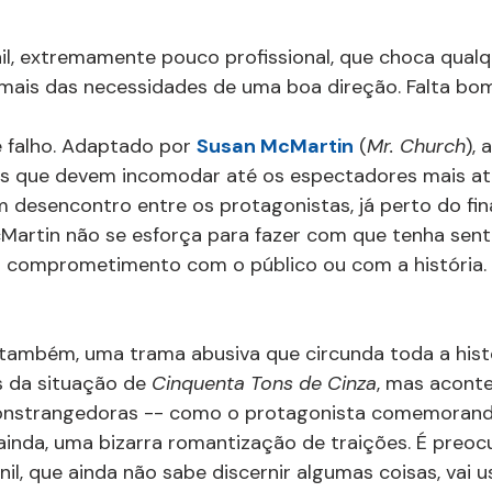
il, extremamente pouco profissional, que choca qual
ais das necessidades de uma boa direção. Falta bom
 falho. Adaptado por 
Susan McMartin
 (
Mr. Church
), 
os que devem incomodar até os espectadores mais at
 desencontro entre os protagonistas, já perto do fina
Martin não se esforça para fazer com que tenha senti
 comprometimento com o público ou com a história. 
 também, uma trama abusiva que circunda toda a histó
 da situação de 
Cinquenta Tons de Cinza
, mas acont
onstrangedoras -- como o protagonista comemorand
 ainda, uma bizarra romantização de traições. É preo
nil, que ainda não sabe discernir algumas coisas, vai 