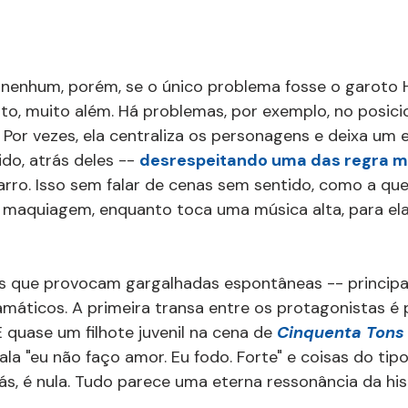
nenhum, porém, se o único problema fosse o garoto H
uito, muito além. Há problemas, por exemplo, no posi
 Por vezes, ela centraliza os personagens e deixa um 
do, atrás deles -- 
desrespeitando uma das regra ma
zarro. Isso sem falar de cenas sem sentido, como a que
 maquiagem, enquanto toca uma música alta, para el
as que provocam gargalhadas espontâneas -- princip
máticos. A primeira transa entre os protagonistas é p
É quase um filhote juvenil na cena de 
Cinquenta Tons
la "eu não faço amor. Eu fodo. Forte" e coisas do tipo
liás, é nula. Tudo parece uma eterna ressonância da hist