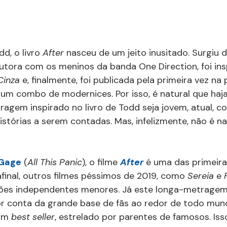
d, o livro 
After 
nasceu de um jeito inusitado. Surgiu 
 autora com os meninos da banda One Direction, foi in
Cinza 
e, finalmente, foi publicada pela primeira vez na
 um combo de modernices. Por isso, é natural que haja
agem inspirado no livro de Todd seja jovem, atual, 
istórias a serem contadas. Mas, infelizmente, não é n
Gage
 (
All This Panic
), o filme 
After 
é uma das primeira
inal, outros filmes péssimos de 2019, como 
Sereia 
e 
ções independentes menores. Já este longa-metragem
r conta da grande base de fãs ao redor de todo mun
um 
best seller
, estrelado por parentes de famosos. Iss