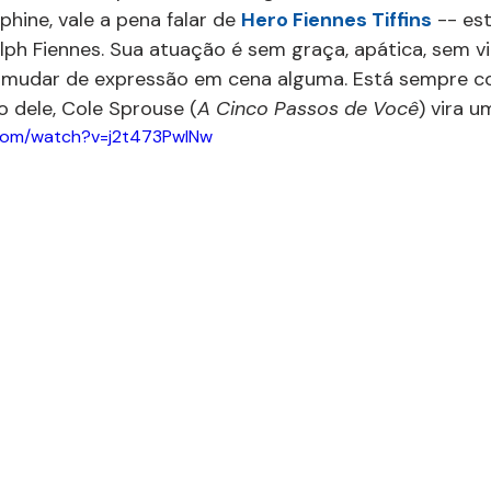
hine, vale a pena falar de 
Hero Fiennes Tiffins
 -- es
alph Fiennes. Sua atuação é sem graça, apática, sem vi
 mudar de expressão em cena alguma. Está sempre 
o dele, Cole Sprouse (
A Cinco Passos de Você
) vira u
.com/watch?v=j2t473PwlNw