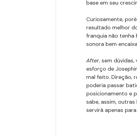
base em seu crescim
Curiosamente, porém
resultado melhor do 
franquia não tenha h
sonora bem encaixa
After
, sem dúvidas, 
esforço de Josephin
mal feito. Direção, 
poderia passar bat
posicionamento e pe
sabe, assim, outras
servirá apenas par