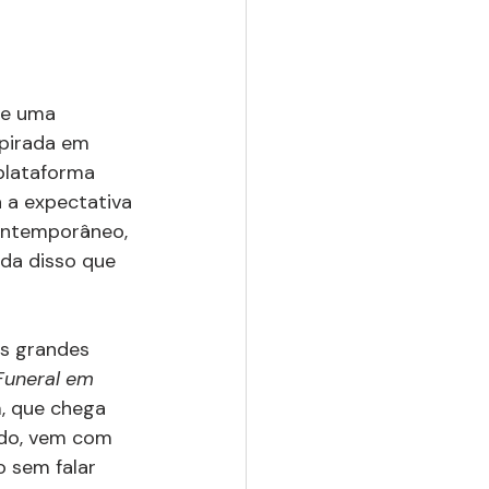
de uma 
spirada em 
 plataforma 
 a expectativa 
contemporâneo, 
ada disso que 
s grandes 
Funeral em 
, que chega 
do, vem com 
o sem falar 