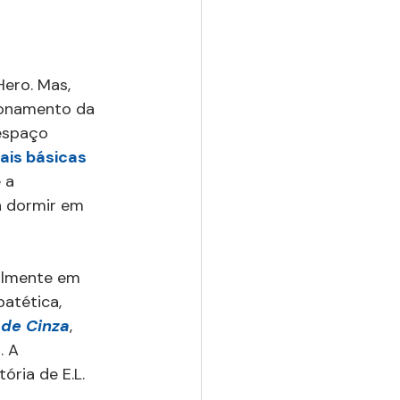
ero. Mas, 
cionamento da 
espaço 
is básicas 
 a 
a dormir em 
almente em 
atética, 
 de Cinza
, 
. A 
ória de E.L. 