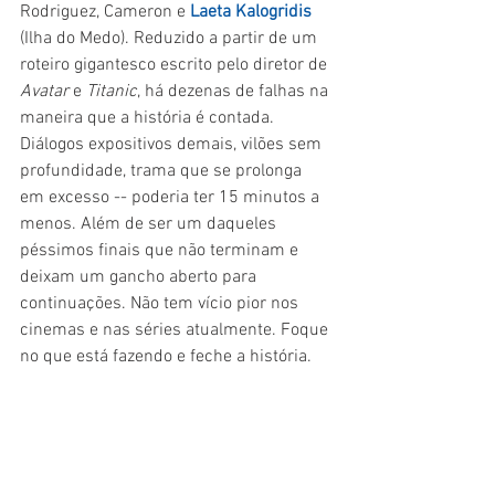
Rodriguez, Cameron e 
Laeta Kalogridis
(Ilha do Medo). Reduzido a partir de um 
roteiro gigantesco escrito pelo diretor de 
Avatar 
e 
Titanic
, há dezenas de falhas na 
maneira que a história é contada. 
Diálogos expositivos demais, vilões sem 
profundidade, trama que se prolonga 
em excesso -- poderia ter 15 minutos a 
menos. Além de ser um daqueles 
péssimos finais que não terminam e 
deixam um gancho aberto para 
continuações. Não tem vício pior nos 
cinemas e nas séries atualmente. Foque 
no que está fazendo e feche a história. 
No entanto, a imersão é tanta na história 
que isso não é, de fato, um problema. 
Alita: Anjo de Combate 
é a melhor 
distopia 
blockbuster 
nos cinemas desde 