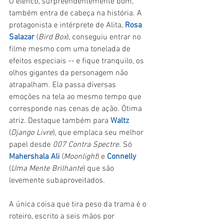
O elenco, surpreendentemente bom, 
também entra de cabeça na história. A 
protagonista e intérprete de Alita, 
Rosa 
Salazar
 (
Bird Box
), conseguiu entrar no 
filme mesmo com uma tonelada de 
efeitos especiais -- e fique tranquilo, os 
olhos gigantes da personagem não 
atrapalham. Ela passa diversas 
emoções na tela ao mesmo tempo que 
corresponde nas cenas de ação. Ótima 
atriz. Destaque também para 
Waltz
(
Django Livre
), que emplaca seu melhor 
papel desde 
007 Contra Spectre
. Só 
Mahershala Ali
 (
Moonlight
) e 
Connelly 
(
Uma Mente Brilhante
) que são 
levemente subaproveitados.
A única coisa que tira peso da trama é o 
roteiro, escrito a seis mãos por 