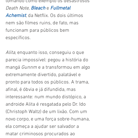
tomando como exemplo os desastrosos 
Death Note
, 
Bleach 
e 
Fullmetal 
Achemist
, da Netflix. Os dois últimos 
nem são filmes ruins, de fato, mas 
funcionam para públicos bem 
específicos.
Alita
, enquanto isso, conseguiu o que 
parecia impossível: pegou a história do 
mangá 
Gunnm 
e a transformou em algo 
extremamente divertido, palatável e 
pronto para todos os públicos. A trama, 
afinal, é óbvia e já difundida, mas 
interessante: num mundo distópico, a 
androide Alita é resgatada pelo Dr. Ido 
(Christoph Waltz) de um lixão. Com um 
novo corpo, e uma força sobre-humana, 
ela começa a ajudar ser salvador a 
matar criminosos procurados ao 