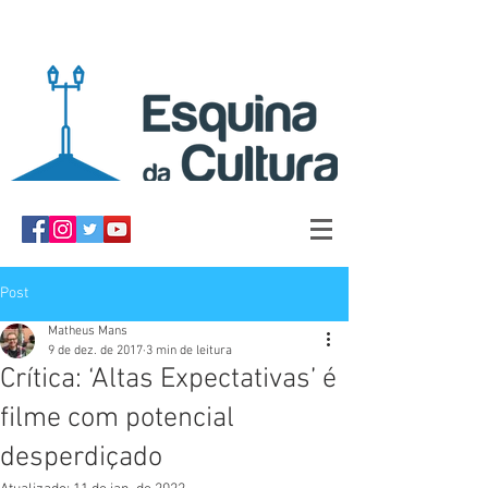
Post
Matheus Mans
9 de dez. de 2017
3 min de leitura
Crítica: ‘Altas Expectativas’ é
filme com potencial
desperdiçado