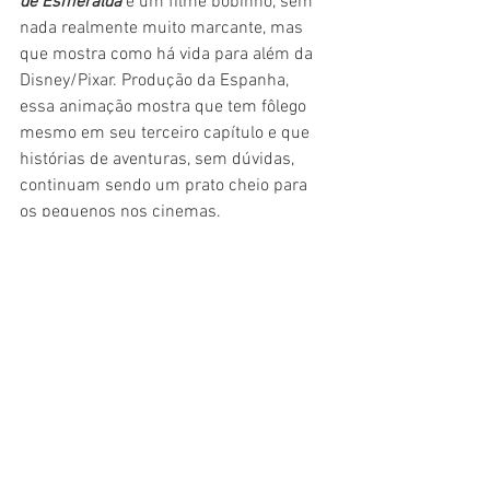
de Esmeralda
 é um filme bobinho, sem 
nada realmente muito marcante, mas 
que mostra como há vida para além da 
Disney/Pixar. Produção da Espanha, 
essa animação mostra que tem fôlego 
mesmo em seu terceiro capítulo e que 
histórias de aventuras, sem dúvidas, 
continuam sendo um prato cheio para 
os pequenos nos cinemas. 
Cinema
Crítica
Filme
Comédia
Cinema