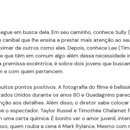
 segue em busca dela. Em seu caminho, conhece Sully (
nibal que lhe ensina a prestar mais atenção ao seu
roximar de outros como eles. Depois, conhece Lee (Ti
e que têm em comum algo além dessa necessidade ins
a premissa excêntrica, é sobre dois jovens que busca
em e com quem pertencem. 
uitos pontos positivos. A fotografia do filme é belíss
stados Unidos durante os anos 80 e Guadagnino parec
ção aos detalhes. Além disso, o diretor sabe colocar
ve o espectador. Taylor Russel e Timothée Chalamet
 uma certa química. É bonito ver o amor juvenil, inten
isso, quem rouba a cena é Mark Rylance. Mesmo com