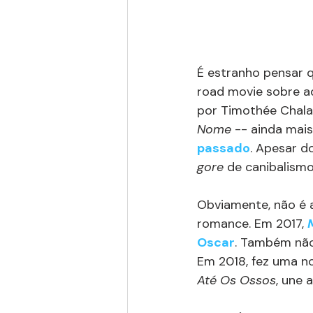
É estranho pensar 
road movie sobre ad
por Timothée Chala
Nome
 -- ainda mai
passado
. Apesar d
gore
 de canibalismo
Obviamente, não é 
romance. Em 2017, 
Oscar
. Também não 
Em 2018, fez uma n
Até Os Ossos
, une