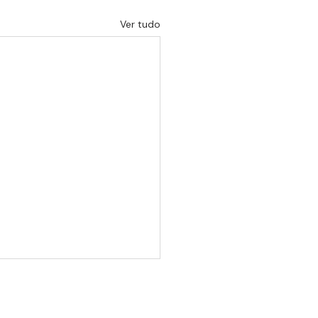
Ver tudo
Um site de Matheus Mans e Bárbara Zago
matheus@esquinadacultura.com.br