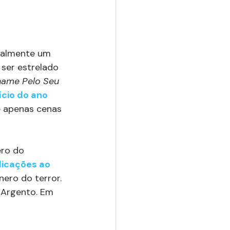
ialmente um 
ser estrelado 
ame Pelo Seu 
ício do ano 
 apenas cenas 
ro do 
dicações ao 
ero do terror. 
o Argento. Em 