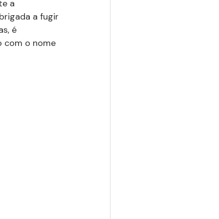
e a 
rigada a fugir 
s, é 
to com o nome 