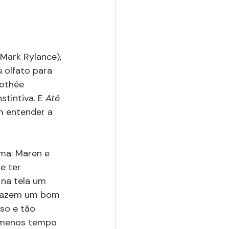
Mark Rylance), 
 olfato para 
mothée 
tintiva. E 
Até 
m entender a 
ima: Maren e 
e ter 
 na tela um 
 fazem um bom 
so e tão 
 menos tempo 