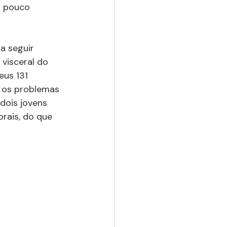
o pouco 
 seguir 
visceral do 
us 131 
 os problemas 
dois jovens 
rais, do que 