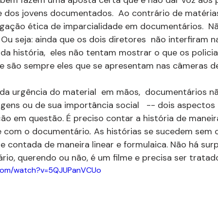
 dos jovens documentados.  Ao contrário de matérias j
gação ética de imparcialidade em documentários.  Nã
. Ou seja: ainda que os dois diretores  não interfiram n
a história,  eles não tentam mostrar o que os policiai
que são sempre eles que se apresentam nas câmeras de
 da urgência do material  em mãos,  documentários n
ens ou de sua importância social   -- dois aspectos
ão em questão. É preciso contar a história de maneira
e com o documentário
. 
As histórias se sucedem sem cr
e contada de maneira linear e formulaica. Não há surp
rio, querendo ou não, é um filme e precisa ser tratad
.com/watch?v=5QJUPanVCUo