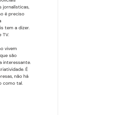
ornalísticas,  
o é preciso 
a 
s tem a dizer. 
 TV.
ão vivem 
 que são 
 interessante. 
iatividade. É 
resas, não há 
o como tal.