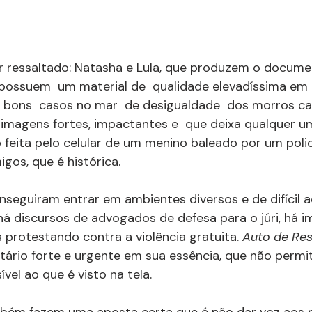
r ressaltado: Natasha e Lula, que produzem o docume
 possuem  um material de  qualidade elevadíssima em
 bons  casos no mar  de desigualdade  dos morros ca
magens fortes, impactantes e  que deixa qualquer u
feita pelo celular de um menino baleado por um polic
gos, que é histórica.
eguiram entrar em ambientes diversos e de difícil a
 há discursos de advogados de defesa para o júri, há 
 protestando contra a violência gratuita. 
Auto de Res
ário forte e urgente em sua essência, que não permit
ível ao que é visto na tela.
bém fazem uma aposta certa que é não dar voz aos po