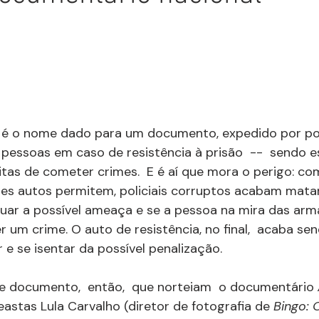
 é o nome dado para um documento, expedido por poli
e pessoas em caso de resistência à prisão  --  sendo e
itas de cometer crimes.  E é aí que mora o perigo: co
sses autos permitem, policiais corruptos acabam matan
guar a possível ameaça e se a pessoa na mira das armas
 um crime. O auto de resistência, no final,  acaba se
e se isentar da possível penalização.
se documento,  então,  que norteiam  o documentário 
neastas Lula Carvalho (diretor de fotografia de 
Bingo: 