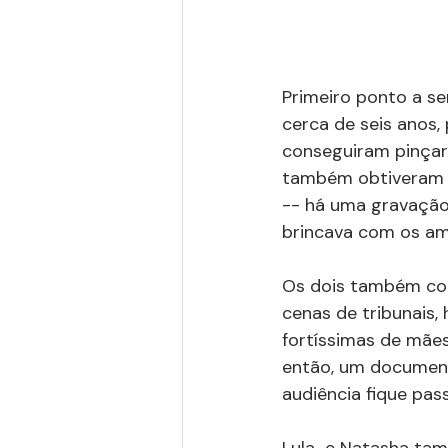
Primeiro ponto a se
cerca de seis anos,
conseguiram pinçar
também obtiveram i
-- há uma gravação 
brincava com os ami
Os dois também cons
cenas de tribunais,
fortíssimas de mães
então, um document
audiência fique pass
Lula  e Natasha tam