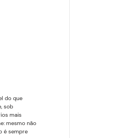
el do que 
, sob 
ios mais 
ane: mesmo não 
ão é sempre 