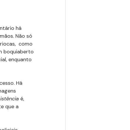
ntário há 
 mãos. Não só 
riocas,  como 
m boquiaberto 
ial, enquanto 
cesso. Há 
imagens 
istência 
é, 
e que a 
liciais 