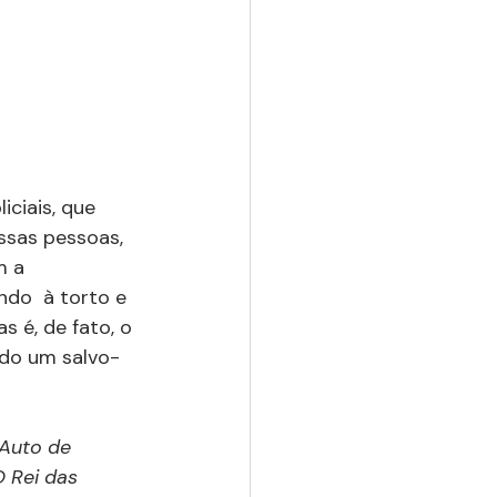
ciais, que 
ssas pessoas, 
m a 
do  à torto e 
 é, de fato, o 
ndo um salvo-
Auto de 
O Rei das 