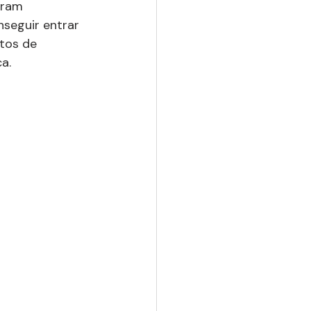
oram 
seguir entrar 
utos de 
a.