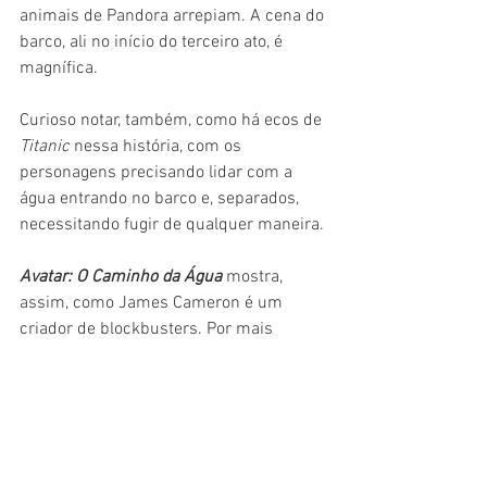
animais de Pandora arrepiam. A cena do 
barco, ali no início do terceiro ato, é 
magnífica.
Curioso notar, também, como há ecos de 
Titanic
 nessa história, com os 
personagens precisando lidar com a 
água entrando no barco e, separados, 
necessitando fugir de qualquer maneira.
Avatar: O Caminho da Água
 mostra, 
assim, como James Cameron é um 
criador de blockbusters. Por mais 
desacreditado que esteja, o cineasta 
sabe contar histórias, sabe empolgar, 
exibir o cinema em seu máximo. Depois 
de ser desacreditada durante a 
pandemia, a tela grande mostra a sua 
força e importância justamente com a 