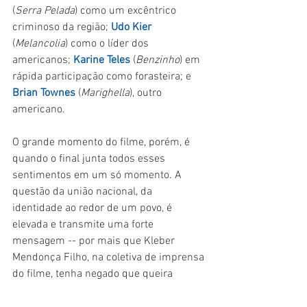
(
Serra Pelada
) como um excêntrico 
criminoso da região; 
Udo Kier
(
Melancolia
) como o líder dos 
americanos; 
Karine Teles
 (
Benzinho
) em 
rápida participação como forasteira; e 
Brian Townes
 (
Marighella
), outro 
americano.
O grande momento do filme, porém, é 
quando o final junta todos esses 
sentimentos em um só momento. A 
questão da união nacional, da 
identidade ao redor de um povo, é 
elevada e transmite uma forte 
mensagem -- por mais que Kleber 
Mendonça Filho, na coletiva de imprensa 
do filme, tenha negado que queira 
passar qualquer tipo de recado. É 