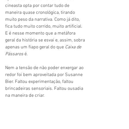
cineasta opta por contar tudo de 
maneira quase cronológica, tirando 
muito peso da narrativa. Como já dito, 
fica tudo muito corrido, muito artificial. 
E é nesse momento que a metáfora 
geral da história se esvai e, assim, sobra 
apenas um fiapo geral do que 
Caixa de 
Pássaros 
é.
Nem a tensão de não poder enxergar ao 
redor foi bem aproveitada por Susanne 
Bier. Faltou experimentação, faltou 
brincadeiras sensoriais. Faltou ousadia 
na maneira de criar.
Mais um erro da Netflix em longas, mais 
uma mostra de que adaptações não se 
faz sem coerência. Uma pena que um 