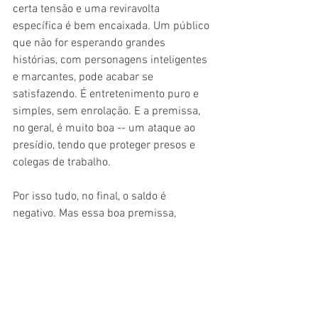
certa tensão e uma reviravolta 
específica é bem encaixada. Um público 
que não for esperando grandes 
histórias, com personagens inteligentes 
e marcantes, pode acabar se 
satisfazendo. É entretenimento puro e 
simples, sem enrolação. E a premissa, 
no geral, é muito boa -- um ataque ao 
presídio, tendo que proteger presos e 
colegas de trabalho.
Por isso tudo, no final, o saldo é 
negativo. Mas essa boa premissa, 
misturado com alguns momentos 
inspirados de Belmonte, fazem com que 
os erros sejam aliviados. Mas, ainda 
assim, nunca são esquecidos -- 
principalmente para quem prestar um 
pouco mais de atenção na trama. Não é 