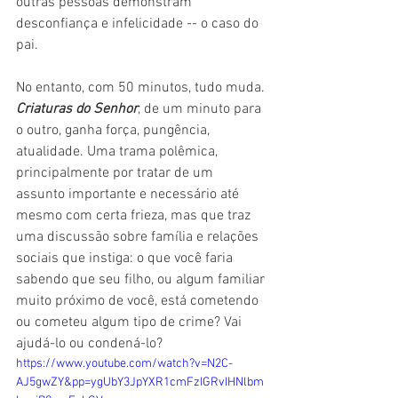
outras pessoas demonstram 
desconfiança e infelicidade -- o caso do 
pai.
No entanto, com 50 minutos, tudo muda. 
Criaturas do Senhor
, de um minuto para 
o outro, ganha força, pungência, 
atualidade. Uma trama polêmica, 
principalmente por tratar de um 
assunto importante e necessário até 
mesmo com certa frieza, mas que traz 
uma discussão sobre família e relações 
sociais que instiga: o que você faria 
sabendo que seu filho, ou algum familiar 
muito próximo de você, está cometendo 
ou cometeu algum tipo de crime? Vai 
ajudá-lo ou condená-lo?
https://www.youtube.com/watch?v=N2C-
AJ5gwZY&pp=ygUbY3JpYXR1cmFzIGRvIHNlbm