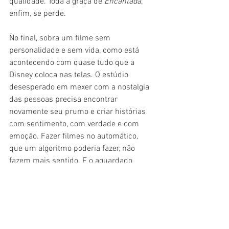
qualidade. Toda a graça de 
Encantada
, 
enfim, se perde.
No final, sobra um filme sem 
personalidade e sem vida, como está 
acontecendo com quase tudo que a 
Disney coloca nas telas. O estúdio 
desesperado em mexer com a nostalgia 
das pessoas precisa encontrar 
novamente seu prumo e criar histórias 
com sentimento, com verdade e com 
emoção. Fazer filmes no automático, 
que um algoritmo poderia fazer, não 
fazem mais sentido. E o aguardado 
Desencantada
, infelizmente, entra nessa 
leva de falta completa de personalidade.