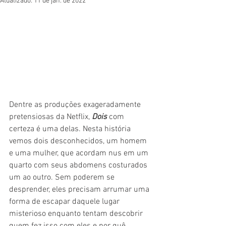
Atualizado:
11 de jan. de 2022
Dentre as produções exageradamente 
pretensiosas da Netflix, 
Dois
 com 
certeza é uma delas. Nesta história 
vemos dois desconhecidos, um homem 
e uma mulher, que acordam nus em um 
quarto com seus abdomens costurados 
um ao outro. Sem poderem se 
desprender, eles precisam arrumar uma 
forma de escapar daquele lugar 
misterioso enquanto tentam descobrir 
quem fez isso com eles e por quê. 