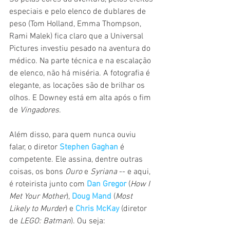
especiais e pelo elenco de dublares de 
peso (Tom Holland, Emma Thompson, 
Rami Malek) fica claro que a Universal 
Pictures investiu pesado na aventura do 
médico. Na parte técnica e na escalação 
de elenco, não há miséria. A fotografia é 
elegante, as locações são de brilhar os 
olhos. E Downey está em alta após o fim 
de 
Vingadores
.
Além disso, para quem nunca ouviu 
falar, o diretor 
Stephen Gaghan
 é 
competente. Ele assina, dentre outras 
coisas, os bons 
Ouro 
e 
Syriana
 -- e aqui, 
é roteirista junto com 
Dan Gregor
 (
How I 
Met Your Mother
), 
Doug Mand
 (
Most 
Likely to Murder
) e 
Chris McKay
 (diretor 
de 
LEGO: Batman
). Ou seja: 