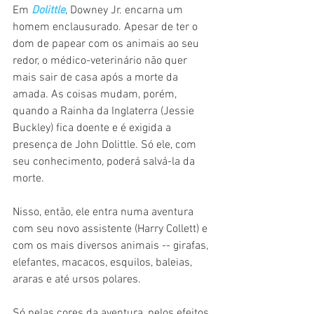
Em 
Dolittle
, Downey Jr. encarna um 
homem enclausurado. Apesar de ter o 
dom de papear com os animais ao seu 
redor, o médico-veterinário não quer 
mais sair de casa após a morte da 
amada. As coisas mudam, porém, 
quando a Rainha da Inglaterra (Jessie 
Buckley) fica doente e é exigida a 
presença de John Dolittle. Só ele, com 
seu conhecimento, poderá salvá-la da 
morte.
Nisso, então, ele entra numa aventura 
com seu novo assistente (Harry Collett) e 
com os mais diversos animais -- girafas, 
elefantes, macacos, esquilos, baleias, 
araras e até ursos polares.
Só pelas cores da aventura, pelos efeitos 