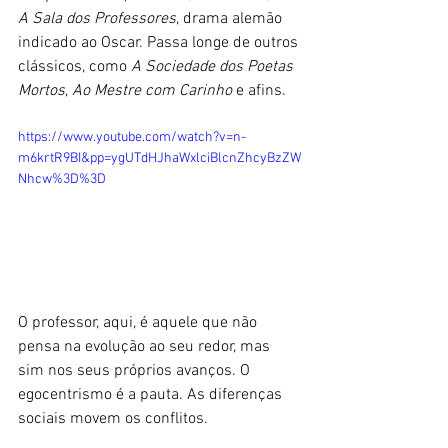
A Sala dos Professores
, drama alemão 
indicado ao Oscar. Passa longe de outros 
clássicos, como 
A Sociedade dos Poetas 
Mortos
, 
Ao Mestre com Carinho
 e afins.
https://www.youtube.com/watch?v=n-
m6krtR9BI&pp=ygUTdHJhaWxlciBlcnZhcyBzZW
Nhcw%3D%3D
O professor, aqui, é aquele que não 
pensa na evolução ao seu redor, mas 
sim nos seus próprios avanços. O 
egocentrismo é a pauta. As diferenças 
sociais movem os conflitos.