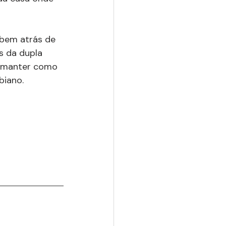
 bem atrás de 
s da dupla 
e manter como 
biano.