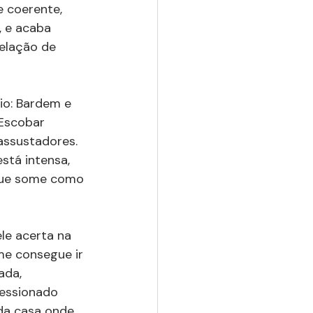
e coerente, 
, e acaba 
elação de 
io: Bardem e 
Escobar 
assustadores. 
tá intensa, 
 que some como 
le acerta na 
me consegue ir 
ada, 
ressionado 
da casa onde 