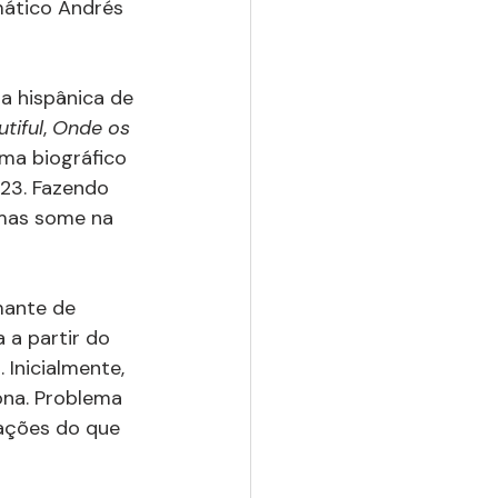
ático Andrés 
a hispânica de 
utiful
, 
Onde os 
ama biográfico 
 23. Fazendo 
 mas some na 
amante de 
 a partir do 
Inicialmente, 
ona. Problema 
mações do que 