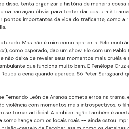
be disso, tenta organizar a história de maneira coesa 
i uma narração óbvia, para tentar dar costura à trama
r pontos importantes da vida do traficante, como a r
ia.
a saturado. Mas não é ruim como aparenta. Pelo contrár
ver
), como esperado, dão um show. Ele com um Pablo 
e não deixa de revelar seus momentos mais cruéis e 
ambulante que funciona muito bem. E Penélope Cruz es
al. Rouba a cena quando aparece. Só Peter Sarsgaard
ue Fernando León de Aranoa cometa erros na trama, e
o violência com momentos mais introspectivos, o fil
m se tornar artificial. A ambientação também é acert
a semelhança com os locais reais -- ainda estou imp
 prisão-castelo de Escobar, assim como os detalhes 