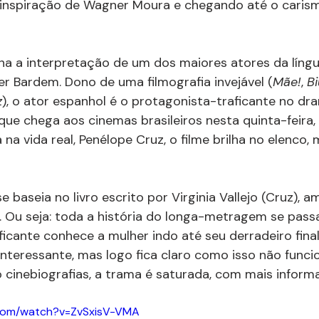
inspiração de Wagner Moura e chegando até o carism
a a interpretação de um dos maiores atores da língu
ier Bardem. Dono de uma filmografia invejável (
Mãe!
, 
Bi
z
), o ator espanhol é o protagonista-traficante no dr
 que chega aos cinemas brasileiros nesta quinta-feira,
na vida real, Penélope Cruz, o filme brilha no elenco,
se baseia no livro escrito por Virginia Vallejo (Cruz), 
a. Ou seja: toda a história do longa-metragem se passa
cante conhece a mulher indo até seu derradeiro final. 
nteressante, mas logo fica claro como isso não funci
o cinebiografias, a trama é saturada, com mais infor
.com/watch?v=ZvSxisV-VMA