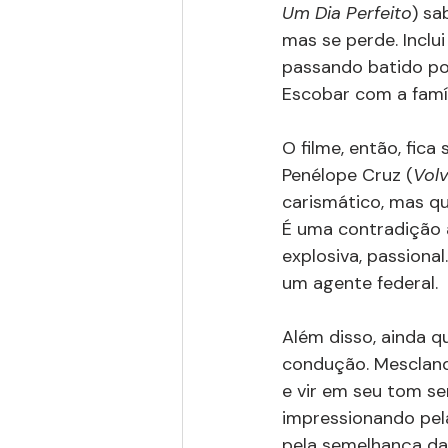
Um Dia Perfeito
) sa
mas se perde. Inclu
passando batido po
Escobar com a famíl
O filme, então, fic
Penélope Cruz (
Vol
carismático, mas qu
É uma contradição 
explosiva, passion
um agente federal.
Além disso, ainda q
condução. Mescland
e vir em seu tom se
impressionando pel
pela semelhança da